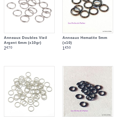
Anneaux Doubles Vieil
Anneaux Hematite 5mm
Argent 6mm (x10gr)
(x10)
Prix
Prix
€70
€50
2
1