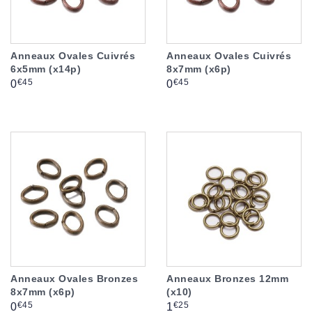
Anneaux Ovales Cuivrés
Anneaux Ovales Cuivrés
6x5mm (x14p)
8x7mm (x6p)
Prix
Prix
€45
€45
0
0
Anneaux Ovales Bronzes
Anneaux Bronzes 12mm
8x7mm (x6p)
(x10)
Prix
Prix
€45
€25
0
1