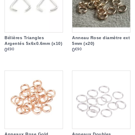
Bélières Triangles
Anneau Rose diamètre ext
Argentés 5x6x0.6mm (x10)
5mm (x20)
Prix
Prix
€90
€90
0
0
Anneaux Rose Gold
Anneaux Doubles