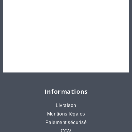
Perles
Délicas et Rocailles Miyuki - Toho - Europe
Idées créatives
Bons cadeaux
Destockage, prix de gros
Informations
Livraison
Mentions légales
Paiement sécurisé
CGV