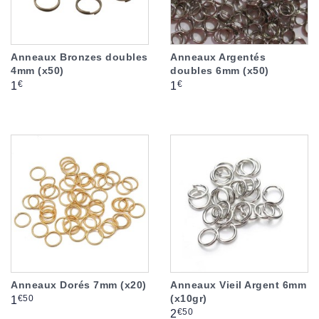
Anneaux Bronzes doubles
Anneaux Argentés
4mm (x50)
doubles 6mm (x50)
Prix
Prix
€
€
1
1
Anneaux Dorés 7mm (x20)
Anneaux Vieil Argent 6mm
(x10gr)
Prix
€50
1
Prix
€50
2