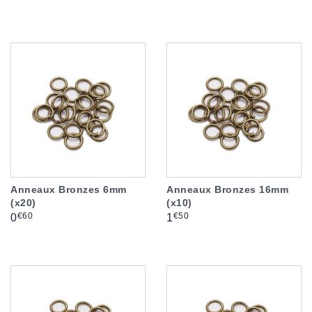
Anneaux Bronzes 6mm
Anneaux Bronzes 16mm
(x20)
(x10)
Prix
Prix
€60
€50
0
1