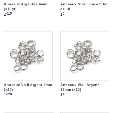
Anneaux Argentés 4mm
Anneaux Noir 6mm ext lot
(x10gr)
de 10
Prix
Prix
€15
€
2
1
Anneaux Vieil Argent 9mm
Anneaux Vieil Argent
(x20)
12mm (x10)
Prix
Prix
€20
€
1
1