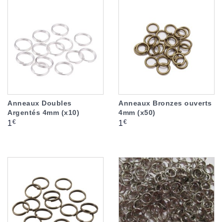
Anneaux Doubles
Anneaux Bronzes ouverts
Argentés 4mm (x10)
4mm (x50)
Prix
Prix
€
€
1
1