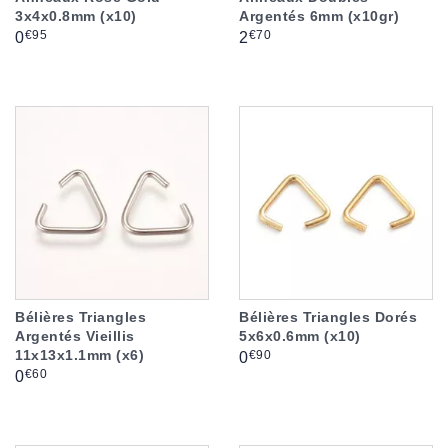
3x4x0.8mm (x10)
Argentés 6mm (x10gr)
Prix
Prix
€95
€70
0
2
Bélières Triangles
Bélières Triangles Dorés
Argentés Vieillis
5x6x0.6mm (x10)
11x13x1.1mm (x6)
Prix
€90
0
Prix
€60
0