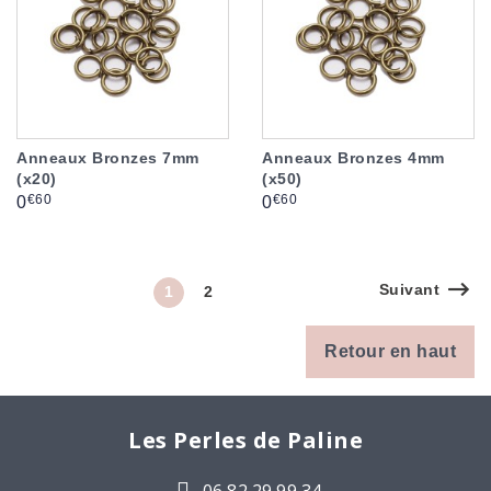
Anneaux Bronzes 7mm
Anneaux Bronzes 4mm
(x20)
(x50)
Prix
Prix
€60
€60
0
0
Suivant
1
2
Retour en haut
Les Perles de Paline
06.82.29.99.34