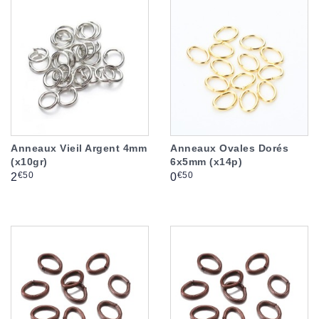
Anneaux Vieil Argent 4mm
Anneaux Ovales Dorés
(x10gr)
6x5mm (x14p)
Prix
Prix
€50
€50
2
0