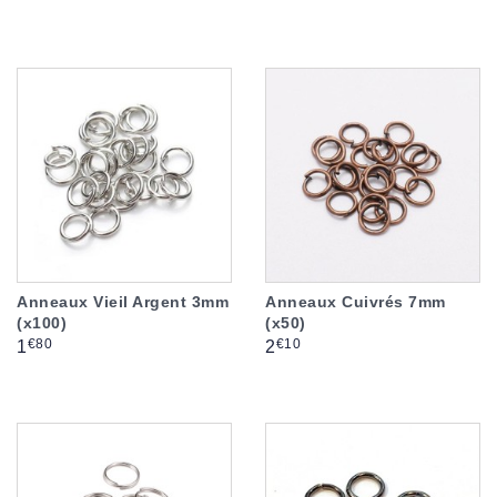
Anneaux Vieil Argent 3mm
Anneaux Cuivrés 7mm
(x100)
(x50)
Prix
Prix
€80
€10
1
2