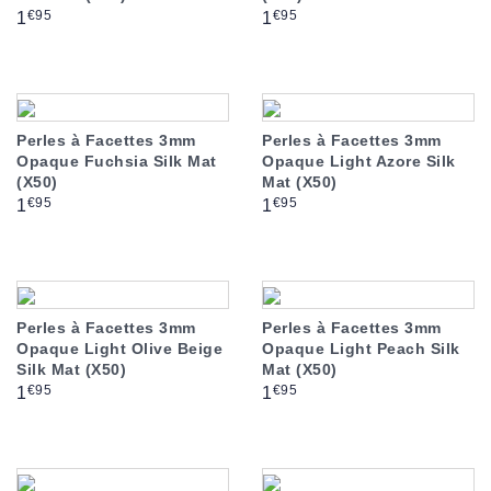
Prix
Prix
€95
€95
1
1
Perles à Facettes 3mm
Perles à Facettes 3mm
Opaque Fuchsia Silk Mat
Opaque Light Azore Silk
(X50)
Mat (X50)
Prix
Prix
€95
€95
1
1
Perles à Facettes 3mm
Perles à Facettes 3mm
Opaque Light Olive Beige
Opaque Light Peach Silk
Silk Mat (X50)
Mat (X50)
Prix
Prix
€95
€95
1
1