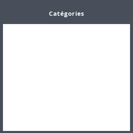
Catégories
Cabochons
Les Perles par Puca®
Perles en cristal Swarovski
Perles
Délicas et Rocailles Miyuki - Toho - Europe
Idées créatives
Bons cadeaux
Destockage, prix de gros