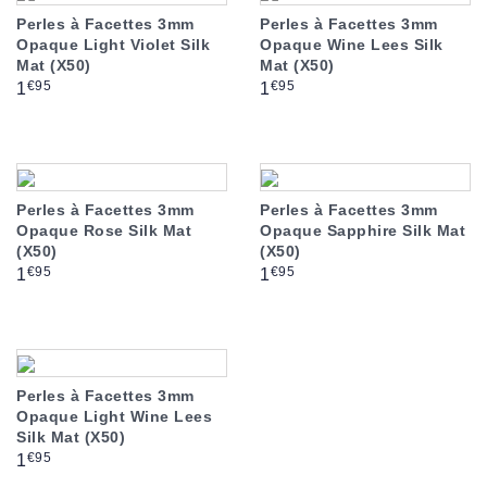
Perles à Facettes 3mm
Perles à Facettes 3mm
Opaque Light Violet Silk
Opaque Wine Lees Silk
Mat (X50)
Mat (X50)
Prix
Prix
€95
€95
1
1
Perles à Facettes 3mm
Perles à Facettes 3mm
Opaque Rose Silk Mat
Opaque Sapphire Silk Mat
(X50)
(X50)
Prix
Prix
€95
€95
1
1
Perles à Facettes 3mm
Opaque Light Wine Lees
Silk Mat (X50)
Prix
€95
1