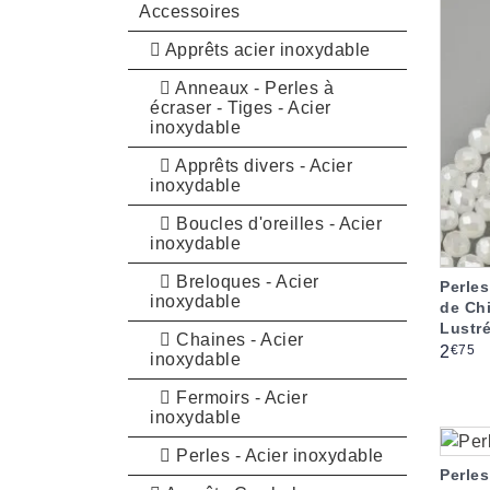
Accessoires
Apprêts acier inoxydable
Anneaux - Perles à
écraser - Tiges - Acier
inoxydable
Apprêts divers - Acier
inoxydable
Boucles d'oreilles - Acier
inoxydable
Breloques - Acier
Perles
inoxydable
de Ch
Lustré
Chaines - Acier
Prix
€75
2
inoxydable
Fermoirs - Acier
inoxydable
Perles - Acier inoxydable
Perles