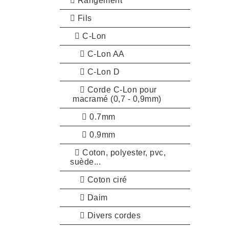
Rangement
Fils
C-Lon
C-Lon AA
C-Lon D
Corde C-Lon pour
macramé (0,7 - 0,9mm)
0.7mm
0.9mm
Coton, polyester, pvc,
suède...
Coton ciré
Daim
Divers cordes