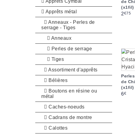
Apprêts Cymbal
de Ch
(x1fil)
Apprêts métal
Prix
€75
2
Anneaux - Perles de
serrage - Tiges
Anneaux
Perles de serrage
Tiges
Assortiment d'apprêts
Perles
Bélières
de Ch
(x1fil)
Boutons en résine ou
Prix
€
6
métal
Caches-noeuds
Cadrans de montre
Calottes