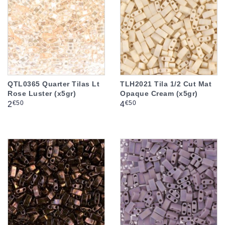
QTL0365 Quarter Tilas Lt
TLH2021 Tila 1/2 Cut Mat
Rose Luster (x5gr)
Opaque Cream (x5gr)
Prix
Prix
€50
€50
2
4