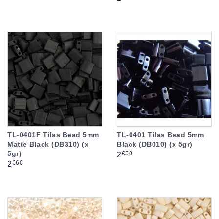
TL-0401F Tilas Bead 5mm
TL-0401 Tilas Bead 5mm
Matte Black (DB310) (x
Black (DB010) (x 5gr)
5gr)
Prix
€50
2
Prix
€60
2