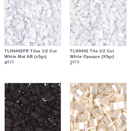
TLH0402FR Tilas 1/2 Cut
TLH0402 Tila 1/2 Cut
White Mat AB (x5gr)
White Opaque (X5gr)
Prix
Prix
€15
€70
4
2