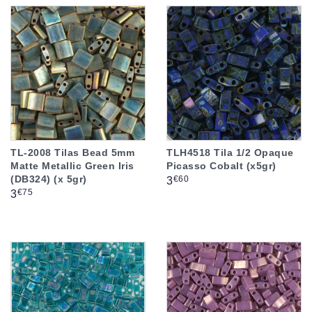
TL-2008 Tilas Bead 5mm
TLH4518 Tila 1/2 Opaque
Matte Metallic Green Iris
Picasso Cobalt (x5gr)
(DB324) (x 5gr)
Prix
€60
3
Prix
€75
3