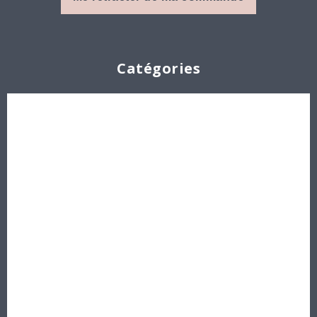
Catégories
Cabochons
Les Perles par Puca®
Perles en cristal Swarovski
Perles
Délicas et Rocailles Miyuki - Toho - Europe
Idées créatives
Bons cadeaux