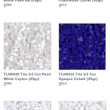
White Pearl AB (x5gr)
Chartreuse Luster (X5gr)
Prix
Prix
€80
€15
2
3
TLH0420 Tila 1/2 Cut Pearl
TLH0414 Tila 1/2 Cut
White Ceylon (X5gr)
Opaque Cobalt (X5gr)
Prix
Prix
€80
€10
2
3