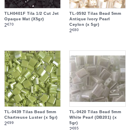
TLH0401F Tila 1/2 Cut Jet
TL-0592 Tilas Bead 5mm
Opaque Mat (X5gr)
Antique Ivory Pearl
Ceylon (x 5gr)
Prix
€70
2
Prix
€80
2
TL-0439 Tilas Bead 5mm
TL-0420 Tilas Bead 5mm
Chartreuse Luster (x 5gr)
White Pearl (DB201) (x
5gr)
Prix
€99
2
Prix
€65
2