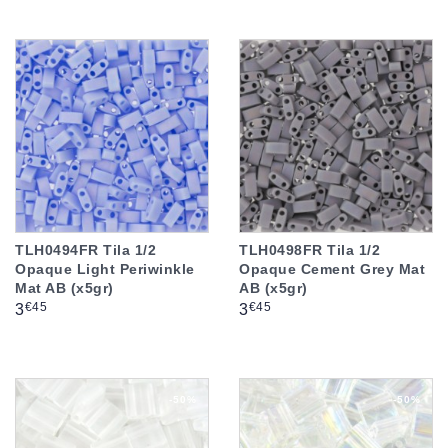
TLH0494FR Tila 1/2
TLH0498FR Tila 1/2
Opaque Light Periwinkle
Opaque Cement Grey Mat
Mat AB (x5gr)
AB (x5gr)
Prix
Prix
€45
€45
3
3
-50%
-50%