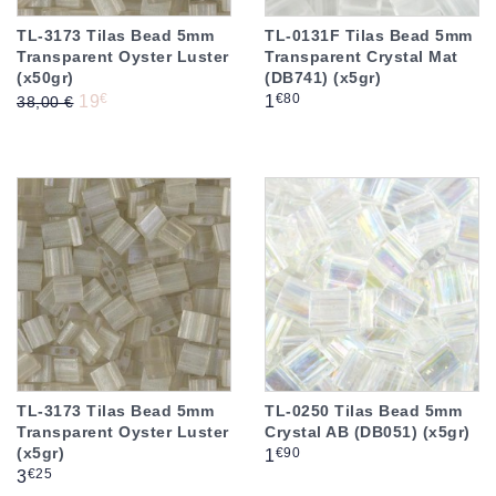
TL-3173 Tilas Bead 5mm
TL-0131F Tilas Bead 5mm
Transparent Oyster Luster
Transparent Crystal Mat
(x50gr)
(DB741) (x5gr)
Prix de base
Prix
Prix
€
€80
19
1
38,00 €
TL-3173 Tilas Bead 5mm
TL-0250 Tilas Bead 5mm
Transparent Oyster Luster
Crystal AB (DB051) (x5gr)
(x5gr)
Prix
€90
1
Prix
€25
3