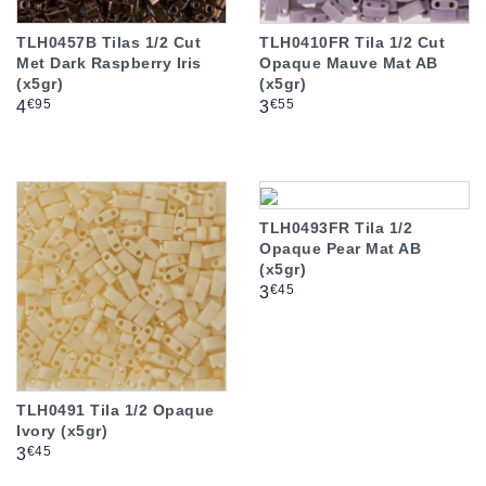
TLH0457B Tilas 1/2 Cut
TLH0410FR Tila 1/2 Cut
Met Dark Raspberry Iris
Opaque Mauve Mat AB
(x5gr)
(x5gr)
Prix
Prix
€95
€55
4
3
TLH0493FR Tila 1/2
Opaque Pear Mat AB
(x5gr)
Prix
€45
3
TLH0491 Tila 1/2 Opaque
Ivory (x5gr)
Prix
€45
3