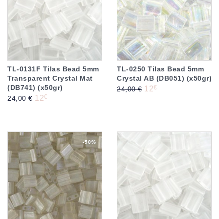
TL-0131F Tilas Bead 5mm
TL-0250 Tilas Bead 5mm
Transparent Crystal Mat
Crystal AB (DB051) (x50gr)
(DB741) (x50gr)
Prix de base
Prix
€
12
24,00 €
Prix de base
Prix
€
12
24,00 €
-50%