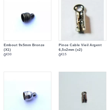
Embout 9x5mm Bronze
Pince Cable Vieil Argent
(X1)
6,5x2mm (x2)
Prix
Prix
€30
€15
0
0