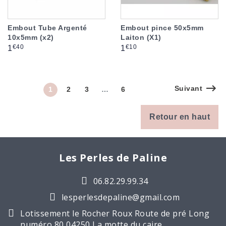
Embout Tube Argenté
Embout pince 50x5mm
10x5mm (x2)
Laiton (X1)
Prix
Prix
€40
€10
1
1
Suivant
1
2
3
…
6
Retour en haut
Les Perles de Paline
06.82.29.99.34
lesperlesdepaline@gmail.com
Lotissement le Rocher Roux Route de pré Long
numéro 80 04250 La motte du caire