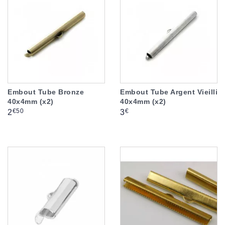
Embout Tube Bronze
Embout Tube Argent Vieilli
40x4mm (x2)
40x4mm (x2)
Prix
Prix
€50
€
2
3