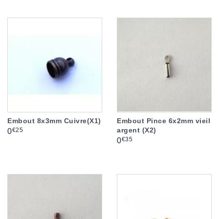
Embout 8x3mm Cuivre(X1)
Embout Pince 6x2mm vieil
argent (X2)
Prix
€25
0
Prix
€35
0