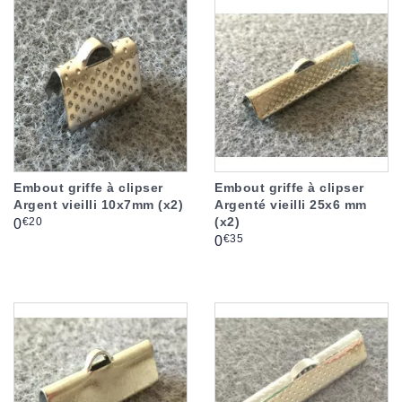
Embout griffe à clipser
Embout griffe à clipser
Argent vieilli 10x7mm (x2)
Argenté vieilli 25x6 mm
(x2)
Prix
€20
0
Prix
€35
0