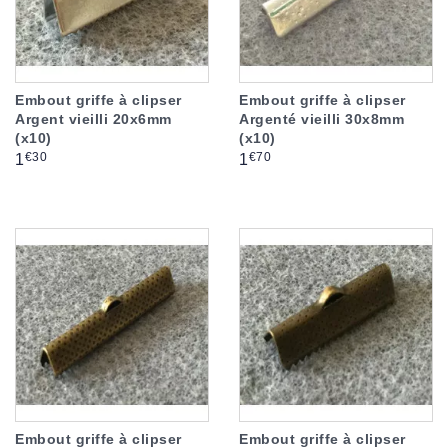
Embout griffe à clipser
Embout griffe à clipser
Argent vieilli 20x6mm
Argenté vieilli 30x8mm
(x10)
(x10)
Prix
Prix
€30
€70
1
1
Embout griffe à clipser
Embout griffe à clipser