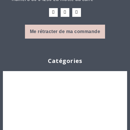
Me rétracter de ma commande
Catégories
Cabochons
Les Perles par Puca®
Perles en cristal Swarovski
Perles
Délicas et Rocailles Miyuki - Toho - Europe