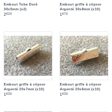
Embout Tube Doré
Embout griffe à clipser
30x5mm (x2)
Argenté 30x8mm (x10)
Prix
Prix
€20
€70
2
1
Embout griffe à clipser
Embout griffe à clipser
Argenté 20x7mm (x10)
Argenté 20x6mm (x10)
Prix
Prix
€30
€30
1
1