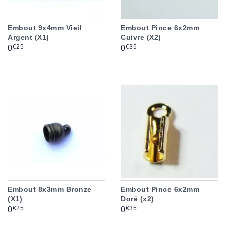
Embout 9x4mm Vieil
Embout Pince 6x2mm
Argent (X1)
Cuivre (X2)
Prix
Prix
€25
€35
0
0
Embout 8x3mm Bronze
Embout Pince 6x2mm
(X1)
Doré (x2)
Prix
Prix
€25
€35
0
0