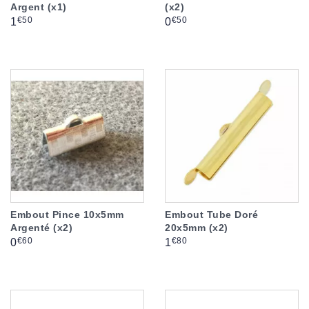
Argent (x1)
(x2)
Prix
Prix
€50
€50
1
0
Embout Pince 10x5mm
Embout Tube Doré
Argenté (x2)
20x5mm (x2)
Prix
Prix
€60
€80
0
1