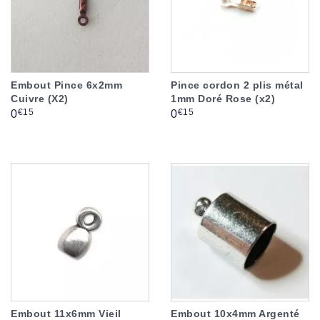
Embout Pince 6x2mm
Pince cordon 2 plis métal
Cuivre (X2)
1mm Doré Rose (x2)
Prix
Prix
€15
€15
0
0
Embout 11x6mm Vieil
Embout 10x4mm Argenté