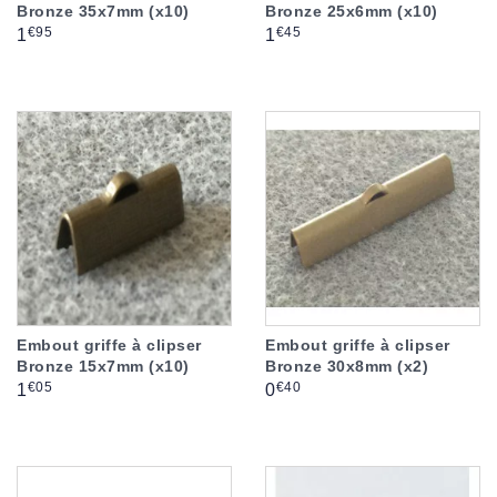
Bronze 35x7mm (x10)
Bronze 25x6mm (x10)
Prix
Prix
€95
€45
1
1
Embout griffe à clipser
Embout griffe à clipser
Bronze 15x7mm (x10)
Bronze 30x8mm (x2)
Prix
Prix
€05
€40
1
0