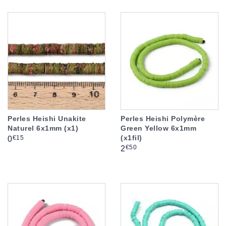
Perles Heishi Unakite
Perles Heishi Polymère
Naturel 6x1mm (x1)
Green Yellow 6x1mm
(x1fil)
Prix
€15
0
Prix
€50
2