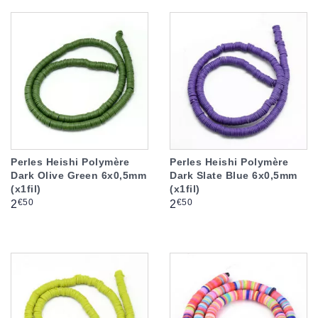
Perles Heishi Polymère
Perles Heishi Polymère
Dark Olive Green 6x0,5mm
Dark Slate Blue 6x0,5mm
(x1fil)
(x1fil)
Prix
Prix
€50
€50
2
2