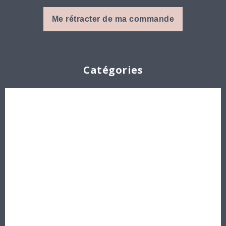
Me rétracter de ma commande
Catégories
Cabochons
Les Perles par Puca®
Perles en cristal Swarovski
Perles
Délicas et Rocailles Miyuki - Toho - Europe
Idées créatives