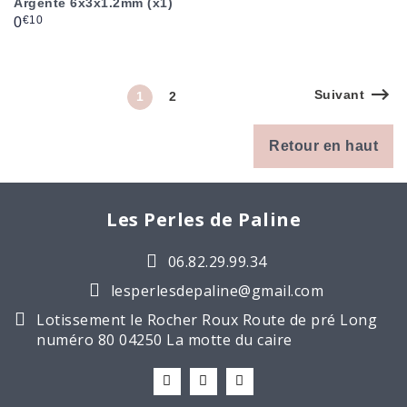
Argenté 6x3x1.2mm (x1)
Prix
€10
0
Suivant
1
2
Retour en haut
Les Perles de Paline
06.82.29.99.34
lesperlesdepaline@gmail.com
Lotissement le Rocher Roux Route de pré Long
numéro 80 04250 La motte du caire