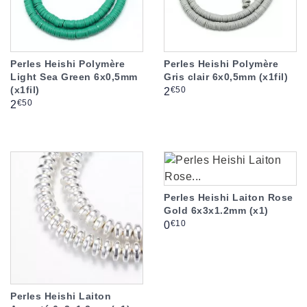
Perles Heishi Polymère
Perles Heishi Polymère
Light Sea Green 6x0,5mm
Gris clair 6x0,5mm (x1fil)
(x1fil)
Prix
€50
2
Prix
€50
2
Perles Heishi Laiton Rose
Gold 6x3x1.2mm (x1)
Prix
€10
0
Perles Heishi Laiton