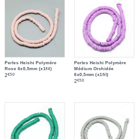
Perles Heishi Polymère
Perles Heishi Polymère
Rose 6x0,5mm (x1fil)
Médium Orchidée
6x0,5mm (x1fil)
Prix
€50
2
Prix
€50
2