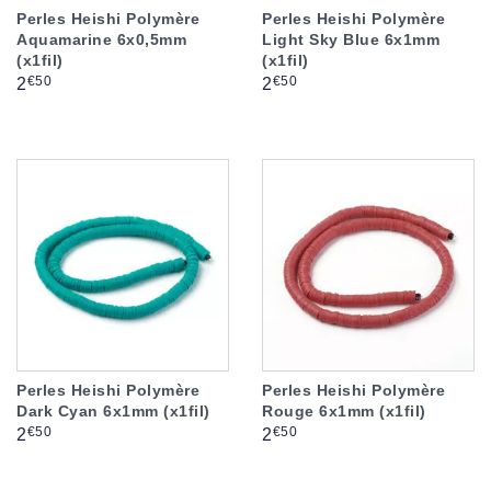
Perles Heishi Polymère
Perles Heishi Polymère
Aquamarine 6x0,5mm
Light Sky Blue 6x1mm
(x1fil)
(x1fil)
Prix
Prix
€50
€50
2
2
Perles Heishi Polymère
Perles Heishi Polymère
Dark Cyan 6x1mm (x1fil)
Rouge 6x1mm (x1fil)
Prix
Prix
€50
€50
2
2