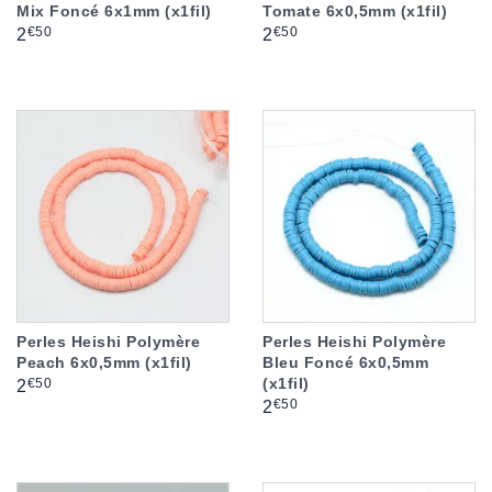
Mix Foncé 6x1mm (x1fil)
Tomate 6x0,5mm (x1fil)
Prix
Prix
€50
€50
2
2
Perles Heishi Polymère
Perles Heishi Polymère
Peach 6x0,5mm (x1fil)
Bleu Foncé 6x0,5mm
(x1fil)
Prix
€50
2
Prix
€50
2