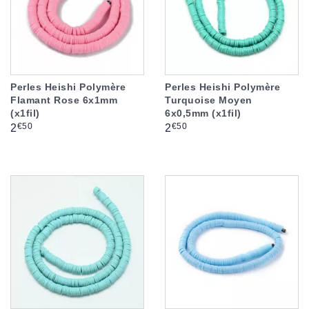
Perles Heishi Polymère
Perles Heishi Polymère
Flamant Rose 6x1mm
Turquoise Moyen
(x1fil)
6x0,5mm (x1fil)
Prix
Prix
€50
€50
2
2