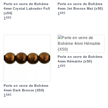
Perle en verre de Bohème
Perle en verre de Bohème
4mm Crystal Labrador Full
4mm Jet Bronze Mat (x50)
(x50)
Prix
€85
1
Prix
€95
1
Perle en verre de Bohème
4mm Hématite (x50)
Prix
€95
1
Perle en verre de Bohème
4mm Dark Bronze (X50)
Prix
€80
1