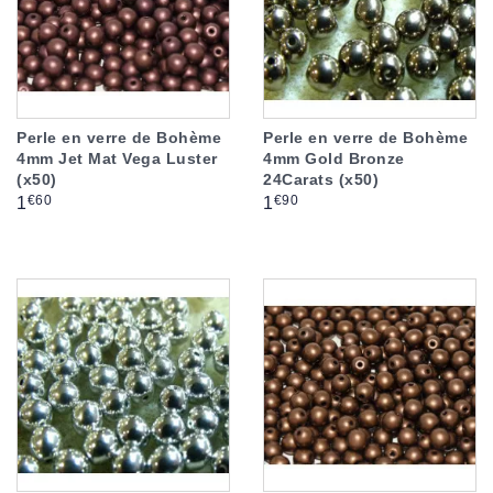
Perle en verre de Bohème
Perle en verre de Bohème
4mm Jet Mat Vega Luster
4mm Gold Bronze
(x50)
24Carats (x50)
Prix
Prix
€60
€90
1
1