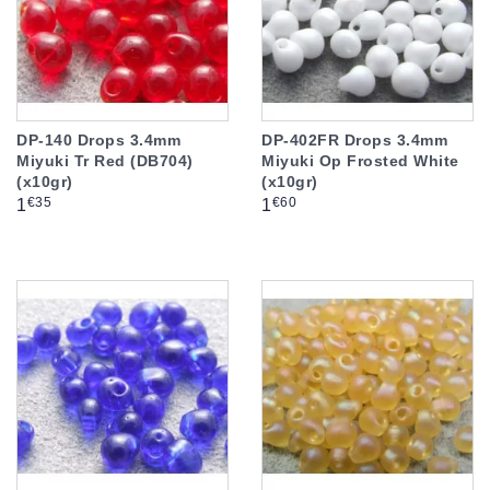
DP-140 Drops 3.4mm
DP-402FR Drops 3.4mm
Miyuki Tr Red (DB704)
Miyuki Op Frosted White
(x10gr)
(x10gr)
Prix
Prix
€35
€60
1
1