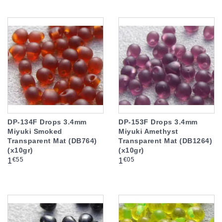
DP-134F Drops 3.4mm
DP-153F Drops 3.4mm
Miyuki Smoked
Miyuki Amethyst
Transparent Mat (DB764)
Transparent Mat (DB1264)
(x10gr)
(x10gr)
Prix
Prix
€55
€05
1
1