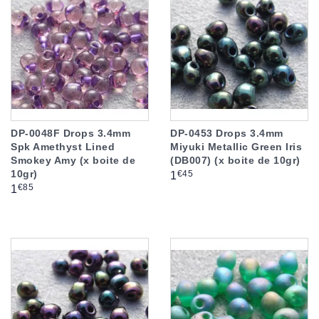
DP-0048F Drops 3.4mm
DP-0453 Drops 3.4mm
Spk Amethyst Lined
Miyuki Metallic Green Iris
Smokey Amy (x boite de
(DB007) (x boite de 10gr)
10gr)
Prix
€45
1
Prix
€85
1