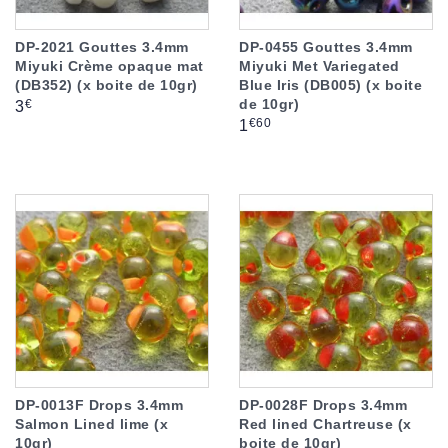
DP-2021 Gouttes 3.4mm
DP-0455 Gouttes 3.4mm
Miyuki Crème opaque mat
Miyuki Met Variegated
(DB352) (x boite de 10gr)
Blue Iris (DB005) (x boite
de 10gr)
Prix
€
3
Prix
€60
1
DP-0013F Drops 3.4mm
DP-0028F Drops 3.4mm
Salmon Lined lime (x
Red lined Chartreuse (x
10gr)
boite de 10gr)