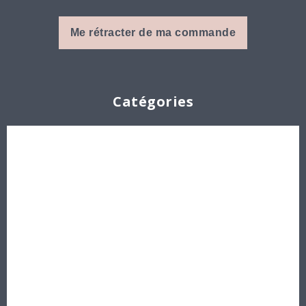
Me rétracter de ma commande
Catégories
Cabochons
Les Perles par Puca®
Perles en cristal Swarovski
Perles
Délicas et Rocailles Miyuki - Toho - Europe
Idées créatives