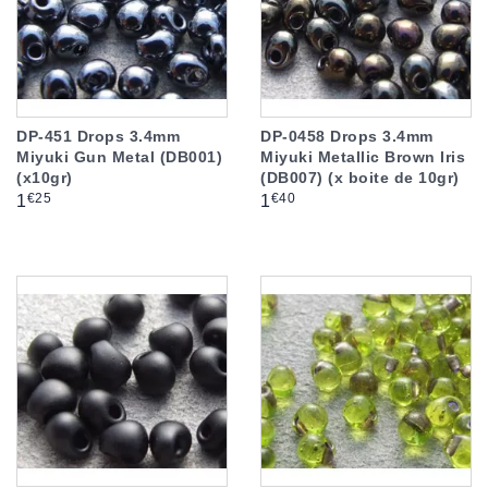
DP-451 Drops 3.4mm
DP-0458 Drops 3.4mm
Miyuki Gun Metal (DB001)
Miyuki Metallic Brown Iris
(x10gr)
(DB007) (x boite de 10gr)
Prix
Prix
€25
€40
1
1