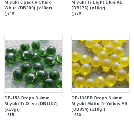
Miyuki Opaque Chalk
Miyuki Tr Light Blue AB
White (DB200) (x10gr)
(DB176) (x10gr)
Prix
Prix
€40
€30
1
1
DP-158 Drops 3.4mm
DP-136FR Drops 3.4mm
Miyuki Tr Olive (DB1107)
Miyuki Matte Tr Yellow AB
(x10gr)
(DB854) (x10gr)
Prix
Prix
€15
€70
1
1