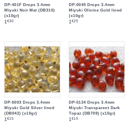
DP-401F Drops 3.4mm
DP-0045 Drops 3.4mm
Miyuki Noir Mat (DB310)
Miyuki Olivine Gold lined
(x10gr)
(x10gr)
Prix
Prix
€30
€25
1
1
DP-0003 Drops 3.4mm
DP-0134 Drops 3.4mm
Miyuki Gold Silver lined
Miyuki Transparent Dark
(DB042) (x10gr)
Topaz (DB709) (x10gr)
Prix
Prix
€15
€15
1
1