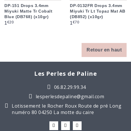
DP-151 Drops 3.4mm
DP-0132FR Drops 3.4mm
Miyuki Matte Tr Cobalt
Miyuki Tr Lt Topaz Mat AB
Blue (DB768) (x10gr)
(DB852) (x10gr)
Prix
Prix
€20
€70
1
1
Retour en haut
Les Perles de Paline
06.82.29.99.34
lesperlesdepaline@gmail.com
Lotissement le Rocher Roux Route de pré Long
numéro 80 04250 La motte du caire