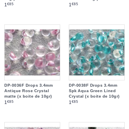
Prix
Prix
€85
€85
1
1
DP-0036F Drops 3.4mm
DP-0038F Drops 3.4mm
Antique Rose Crystal
Spk Aqua Green Lined
matte (x boite de 10gr)
Crystal (x boite de 10gr)
Prix
Prix
€85
€85
1
1