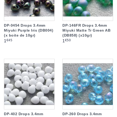
DP-0454 Drops 3.4mm
DP-146FR Drops 3.4mm
Miyuki Purple Iris (DB004)
Miyuki Matte Tr Green AB
(x boite de 10gr)
(DB858) (x10gr)
Prix
Prix
€45
€50
1
1
DP-402 Drops 3.4mm
DP-260 Drops 3.4mm