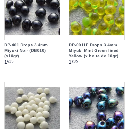
DP-401 Drops 3.4mm
DP-0011F Drops 3.4mm
Miyuki Noir (DB010)
Miyuki Mint Green lined
(x10gr)
Yellow (x boite de 10gr)
Prix
Prix
€15
€85
1
1