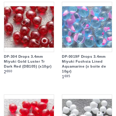
DP-304 Drops 3.4mm
DP-0019F Drops 3.4mm
Miyuki Gold Luster Tr
Miyuki Fuchsia Lined
Dark Red (DB105) (x10gr)
Aquamarine (x boite de
10gr)
Prix
€60
2
Prix
€85
1