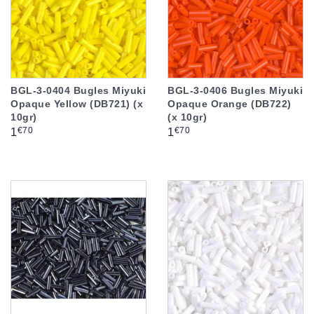
BGL-3-0404 Bugles Miyuki
BGL-3-0406 Bugles Miyuki
Opaque Yellow (DB721) (x
Opaque Orange (DB722)
10gr)
(x 10gr)
Prix
Prix
€70
€70
1
1