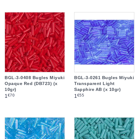
BGL-3-0408 Bugles Miyuki
BGL-3-0261 Bugles Miyuki
Opaque Red (DB723) (x
Transparent Light
10gr)
Sapphire AB (x 10gr)
Prix
Prix
€70
€55
1
1