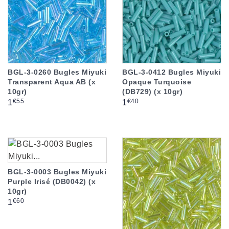
BGL-3-0260 Bugles Miyuki
BGL-3-0412 Bugles Miyuki
Transparent Aqua AB (x
Opaque Turquoise
10gr)
(DB729) (x 10gr)
Prix
Prix
€55
€40
1
1
BGL-3-0003 Bugles Miyuki
Purple Irisé (DB0042) (x
10gr)
Prix
€60
1