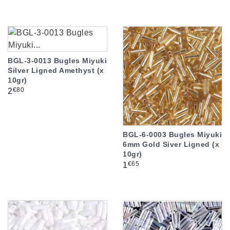
BGL-3-0013 Bugles Miyuki
Silver Ligned Amethyst (x
10gr)
Prix
€80
2
BGL-6-0003 Bugles Miyuki
6mm Gold Siver Ligned (x
10gr)
Prix
€65
1