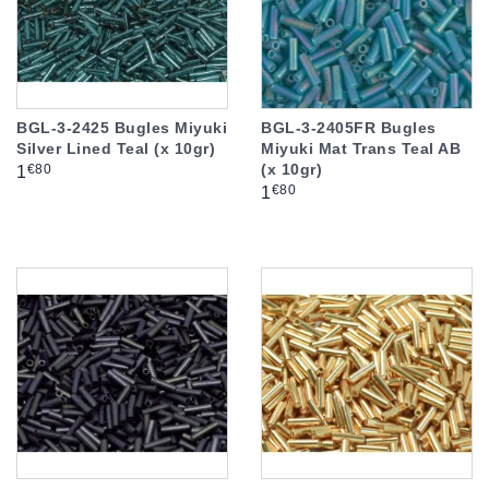
BGL-3-2425 Bugles Miyuki
BGL-3-2405FR Bugles
Silver Lined Teal (x 10gr)
Miyuki Mat Trans Teal AB
(x 10gr)
Prix
€80
1
Prix
€80
1