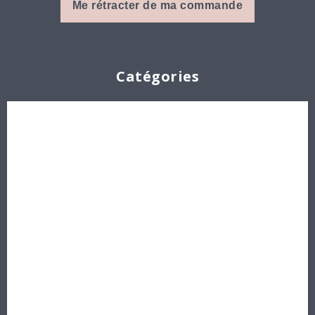
Me rétracter de ma commande
Catégories
Cabochons
Les Perles par Puca®
Perles en cristal Swarovski
Perles
Délicas et Rocailles Miyuki - Toho - Europe
Idées créatives
Bons cadeaux