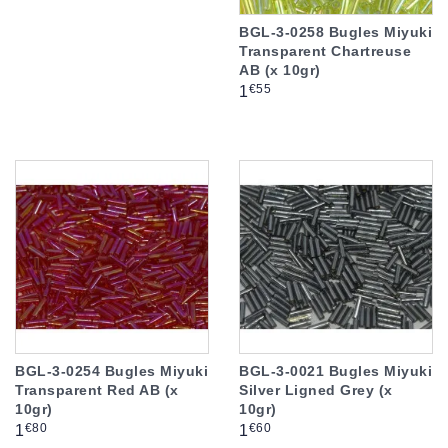
BGL-3-0258 Bugles Miyuki
Transparent Chartreuse
AB (x 10gr)
Prix
€55
1
BGL-3-0254 Bugles Miyuki
BGL-3-0021 Bugles Miyuki
Transparent Red AB (x
Silver Ligned Grey (x
10gr)
10gr)
Prix
Prix
€80
€60
1
1