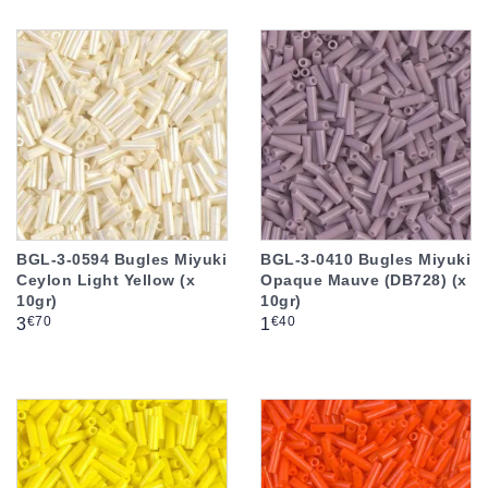
BGL-3-0594 Bugles Miyuki
BGL-3-0410 Bugles Miyuki
Ceylon Light Yellow (x
Opaque Mauve (DB728) (x
10gr)
10gr)
Prix
Prix
€70
€40
3
1