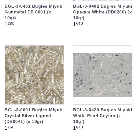
BGL-3-0451 Bugles Miyuki
BGL-3-0402 Bugles Miyuki
Gunmétal DB 0001 (x
Opaque White (DB0200) (x
10gr)
10gr)
Prix
Prix
€80
€40
1
1
BGL-3-0001 Bugles Miyuki
BGL-3-0420 Bugles Miyuki
Crystal Silver Ligned
White Pearl Ceylon (x
(DB0041) (x 10gr)
10gr)
Prix
Prix
€60
€70
1
1