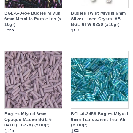
BGL-6-0454 Bugles Miyuki
Bugles Twist Miyuki 6mm
6mm Metallic Purple Iris (x
Silver Lined Crystal AB
10gr)
BGL-6TW-0250 (x10gr)
Prix
Prix
€65
€70
1
1
Bugles Miyuki 6mm
BGL-6-2458 Bugles Miyuki
Opaque Mauve BGL-6-
6mm Transparent Teal Ab
0410 (DB728) (x10gr)
(x 10gr)
Prix
Prix
€45
€35
1
1