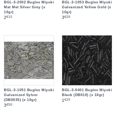
BGL-3-2002 Bugles Miyuki
BGL-3-1053 Bugles Miyuki
Mat Met Silver Grey (x
Galvanized Yellow Gold (x
10gr)
10gr)
Prix
Prix
€15
€20
2
3
BGL-3-1051 Bugles Miyuki
BGL-3-0401 Bugles Miyuki
Galvanized Sylver
Black (DB010) (x 10gr)
(DB0035) (x 10gr)
Prix
€25
1
Prix
€50
3