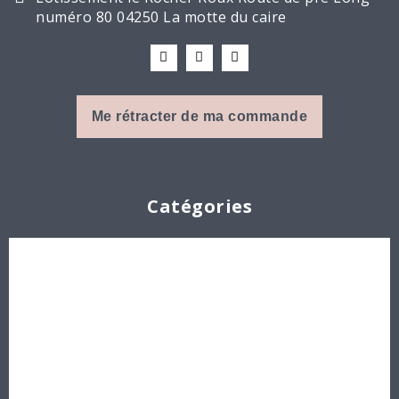
numéro 80 04250 La motte du caire
Me rétracter de ma commande
Catégories
Cabochons
Les Perles par Puca®
Perles en cristal Swarovski
Perles