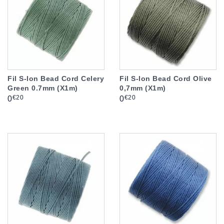
Fil S-lon Bead Cord Celery
Fil S-lon Bead Cord Olive
Green 0.7mm (X1m)
0,7mm (X1m)
Prix
Prix
€20
€20
0
0