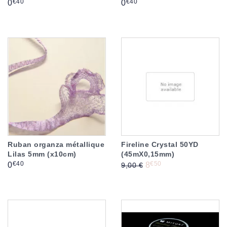
Prix
Prix
€40
€40
0
0
-0,50 €
Ruban organza métallique
Fireline Crystal 50YD
Lilas 5mm (x10cm)
(45mX0,15mm)
Prix
Prix de base
Prix
€40
€50
0
8
9,00 €
-1,50 €