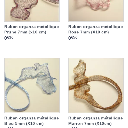
Ruban organza métallique
Ruban organza métallique
Prune 7mm (x10 cm)
Rose 7mm (X10 cm)
Prix
Prix
€30
€50
0
0
Ruban organza métallique
Ruban organza métallique
Bleu 5mm (X10 cm)
Marron 7mm (X10cm)