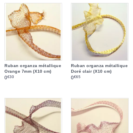
Ruban organza métallique
Ruban organza métallique
Orange 7mm (X10 cm)
Doré clair (X10 cm)
Prix
Prix
€30
€65
0
0