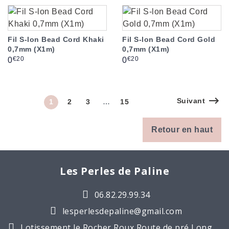
Fil S-lon Bead Cord Khaki
Fil S-lon Bead Cord Gold
0,7mm (X1m)
0,7mm (X1m)
Prix
Prix
€20
€20
0
0
Suivant
1
2
3
…
15
Retour en haut
Les Perles de Paline
06.82.29.99.34
lesperlesdepaline@gmail.com
Lotissement le Rocher Roux Route de pré Long