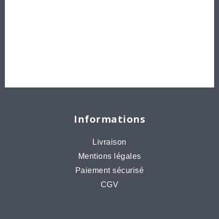
Délicas et Rocailles Miyuki - Toho - Europe
Idées créatives
Bons cadeaux
Destockage, prix de gros
Informations
Livraison
Mentions légales
Paiement sécurisé
CGV