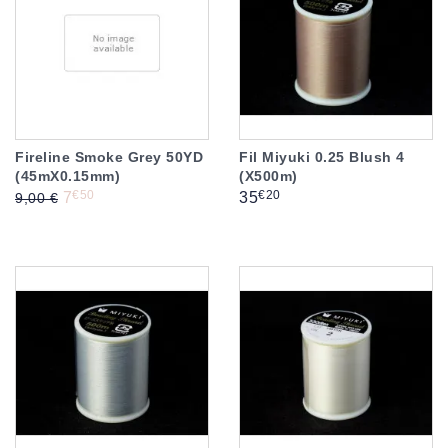
Fireline Smoke Grey 50YD
Fil Miyuki 0.25 Blush 4
(45mX0.15mm)
(X500m)
Prix de base
Prix
Prix
€50
€20
7
35
9,00 €