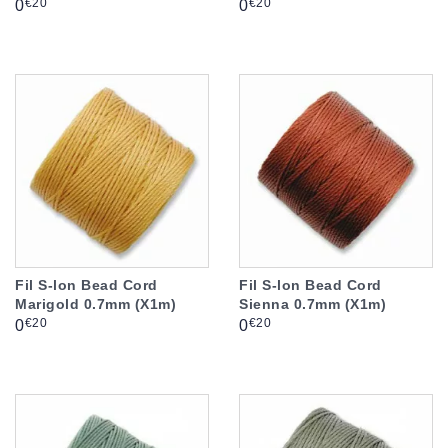
Prix
Prix
€20
€20
0
0
Fil S-lon Bead Cord
Fil S-lon Bead Cord
Marigold 0.7mm (X1m)
Sienna 0.7mm (X1m)
Prix
Prix
€20
€20
0
0