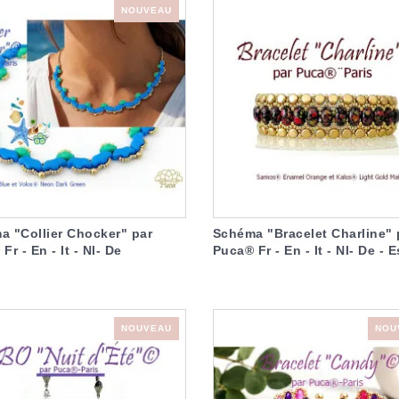
NOUVEAU
a "Collier Chocker" par
Schéma "Bracelet Charline" 
Fr - En - It - Nl- De
Puca® Fr - En - It - Nl- De - E
NOUVEAU
NOU