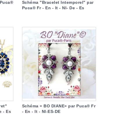
 Puca®
Schéma "Bracelet Intemporel" par
Puca® Fr - En - It - Nl- De - Es
ret"
Schéma « BO DIANE» par Puca® Fr
e - Es
- En - It - Nl-ES-DE