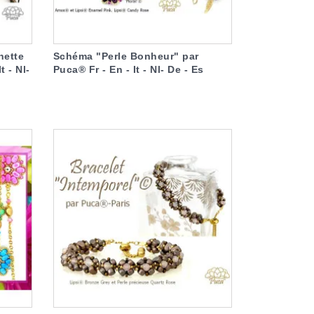
nette
Schéma "Perle Bonheur" par
t - Nl-
Puca® Fr - En - It - Nl- De - Es