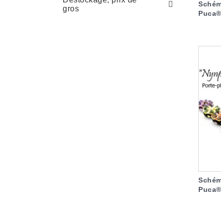
Schéma
gros
Puca® 
Schém
Puca® 