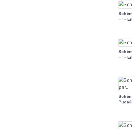
Schém
Fr - E
Schém
Fr - E
Schém
Puca® 