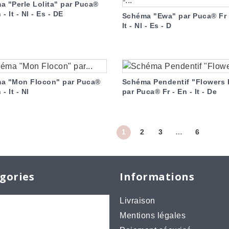
a "Perle Lolita" par Puca®
 - It - Nl - Es - DE
Schéma "Ewa" par Puca® Fr 
It - Nl - Es - D
a "Mon Flocon" par Puca®
Schéma Pendentif "Flowers
 - It - Nl
par Puca® Fr - En - It - De
1
2
3
…
6
gories
Informations
Livraison
chons
Mentions légales
Perles par Puca®