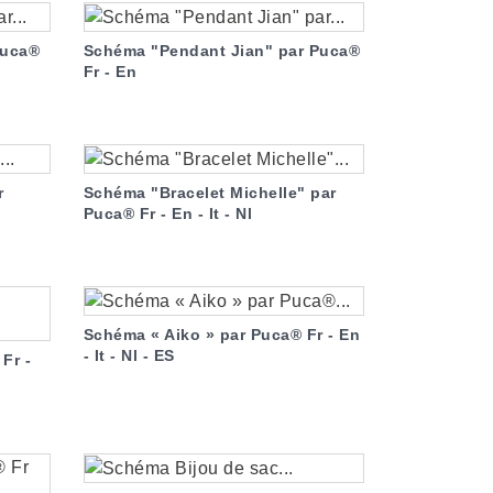
Puca®
Schéma "Pendant Jian" par Puca®
Fr - En
r
Schéma "Bracelet Michelle" par
Puca® Fr - En - It - Nl
Schéma « Aiko » par Puca® Fr - En
- It - Nl - ES
Fr -