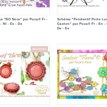
a "BO Nora" par Puca® Fr -
Schéma "Pendentif Porte Lu
 - Nl - Es - De
Gaston" par Puca® Fr - En - I
De - Es
NOUVEAU