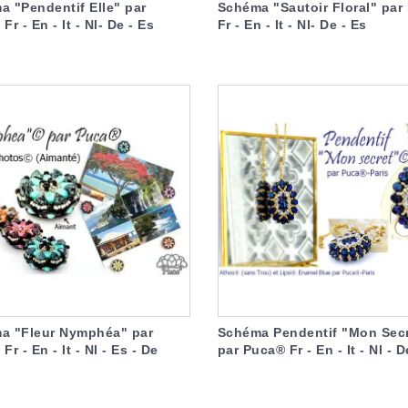
 "Pendentif Elle" par
Schéma "Sautoir Floral" par
Fr - En - It - Nl- De - Es
Fr - En - It - Nl- De - Es
a "Fleur Nymphéa" par
Schéma Pendentif "Mon Sec
Fr - En - It - Nl - Es - De
par Puca® Fr - En - It - Nl - D