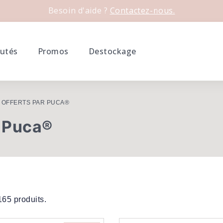
Besoin d'aide ?
Contactez-nous.
utés
Promos
Destockage
 OFFERTS PAR PUCA®
r Puca®
 165 produits.