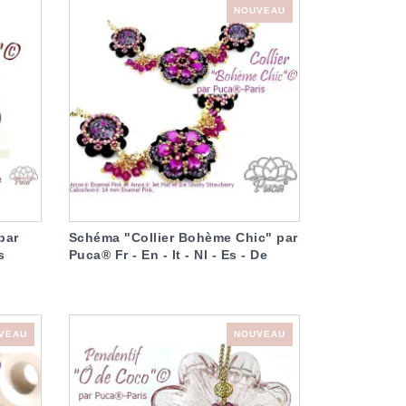
NOUVEAU
par
Schéma "Collier Bohème Chic" par
s
Puca® Fr - En - It - Nl - Es - De
VEAU
NOUVEAU