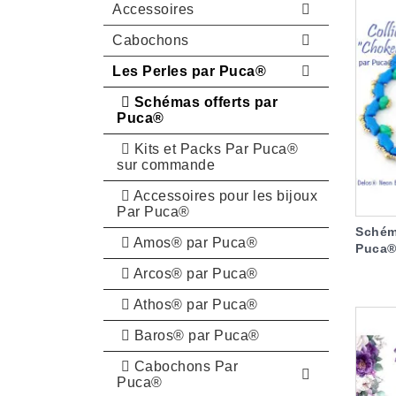
Accessoires
Cabochons
Les Perles par Puca®
Schémas offerts par
Puca®
Kits et Packs Par Puca®
sur commande
Accessoires pour les bijoux
Par Puca®
Schém
Amos® par Puca®
Puca® 
Arcos® par Puca®
Athos® par Puca®
Baros® par Puca®
Cabochons Par
Puca®