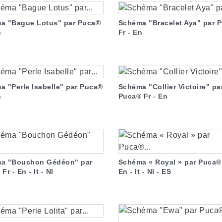
a "Bague Lotus" par Puca®
Schéma "Bracelet Aya" par 
n
Fr - En
a "Perle Isabelle" par Puca®
Schéma "Collier Victoire" pa
n
Puca® Fr - En
a "Bouchon Gédéon" par
Schéma « Royal » par Puca® 
Fr - En - It - Nl
En - It - Nl - ES