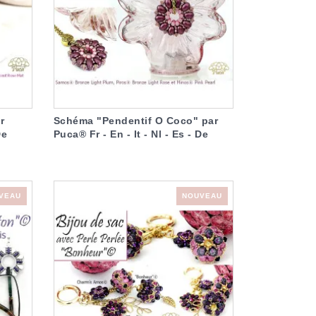
r
Schéma "Pendentif O Coco" par
De
Puca® Fr - En - It - Nl - Es - De
VEAU
NOUVEAU