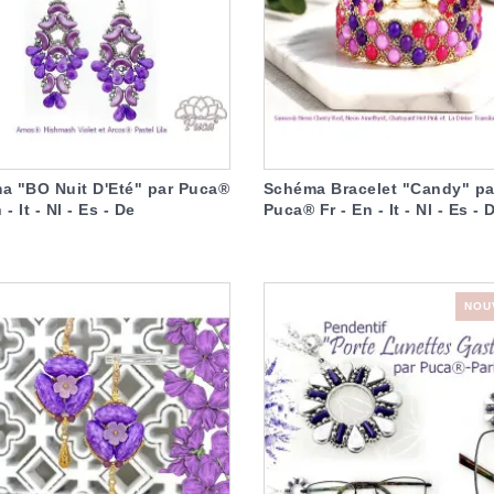
a "BO Nuit D'Eté" par Puca®
Schéma Bracelet "Candy" pa
 - It - Nl - Es - De
Puca® Fr - En - It - Nl - Es - 
NOU