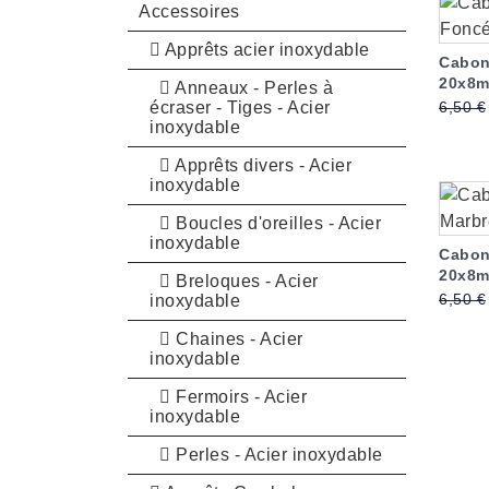
Accessoires
Apprêts acier inoxydable
Cabon
20x8m
Anneaux - Perles à
Prix 
écraser - Tiges - Acier
6,50 €
inoxydable
Apprêts divers - Acier
inoxydable
Boucles d'oreilles - Acier
inoxydable
Cabon
20x8m
Breloques - Acier
Prix 
6,50 €
inoxydable
Chaines - Acier
inoxydable
Fermoirs - Acier
inoxydable
Perles - Acier inoxydable