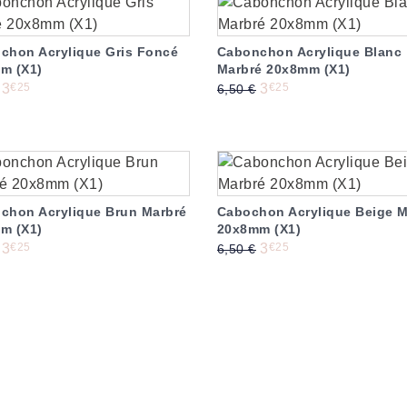
-50%
chon Acrylique Gris Foncé
Cabonchon Acrylique Blanc
m (X1)
Marbré 20x8mm (X1)
de base
Prix
Prix de base
Prix
€25
€25
3
3
6,50 €
-50%
chon Acrylique Brun Marbré
Cabochon Acrylique Beige M
m (X1)
20x8mm (X1)
de base
Prix
Prix de base
Prix
€25
€25
3
3
6,50 €