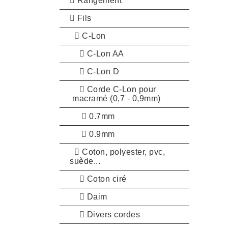
Rangement
Fils
C-Lon
C-Lon AA
C-Lon D
Corde C-Lon pour
macramé (0,7 - 0,9mm)
0.7mm
0.9mm
Coton, polyester, pvc,
suède...
Coton ciré
Daim
Divers cordes