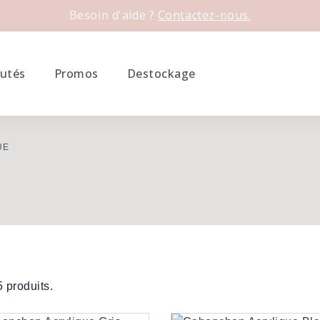
Besoin d'aide ?
Contactez-nous.
utés
Promos
Destockage
UE
 5 produits.