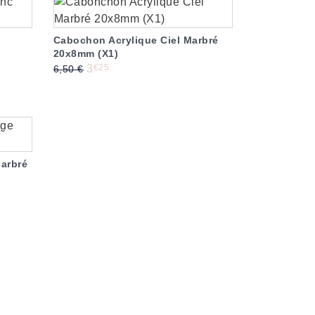
-50%
-50%
Cabochon Acrylique Ciel Marbré
20x8mm (X1)
Prix de base
Prix
€25
3
6,50 €
-50%
arbré