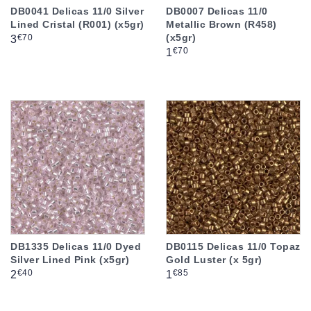
DB0041 Delicas 11/0 Silver
DB0007 Delicas 11/0
Lined Cristal (R001) (x5gr)
Metallic Brown (R458)
(x5gr)
Prix
€70
3
Prix
€70
1
DB1335 Delicas 11/0 Dyed
DB0115 Delicas 11/0 Topaz
Silver Lined Pink (x5gr)
Gold Luster (x 5gr)
Prix
Prix
€40
€85
2
1