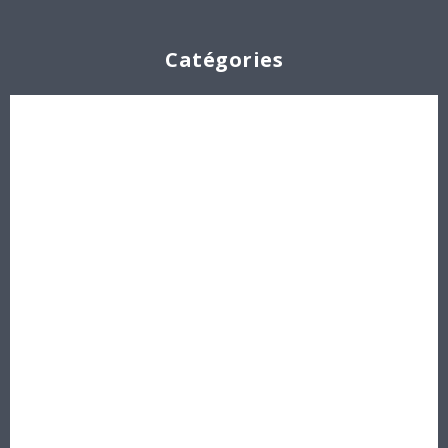
Catégories
Cabochons
Les Perles par Puca®
Perles en cristal Swarovski
Perles
Délicas et Rocailles Miyuki - Toho - Europe
Idées créatives
Bons cadeaux
Destockage, prix de gros