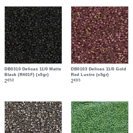
DB0310 Delicas 11/0 Matte
DB0103 Delicas 11/0 Gold
Black (R401F) (x5gr)
Red Lustre (x5gr)
Prix
Prix
€50
€65
2
2