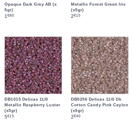
Opaque Dark Grey AB (x
Metallic Forest Green Iris
5gr)
(x5gr)
Prix
Prix
€80
€15
1
2
DB1015 Delicas 11/0
DB0256 Delicas 11/0 Dk
Metallic Raspberry Luster
Cotton Candy Pink Ceylon
(x5gr)
(x5gr)
Prix
Prix
€15
€40
5
2