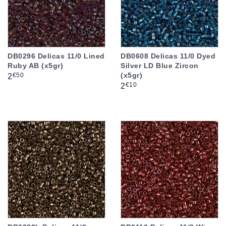
DB0296 Delicas 11/0 Lined
DB0608 Delicas 11/0 Dyed
Ruby AB (x5gr)
Silver LD Blue Zircon
(x5gr)
Prix
€50
2
Prix
€10
2