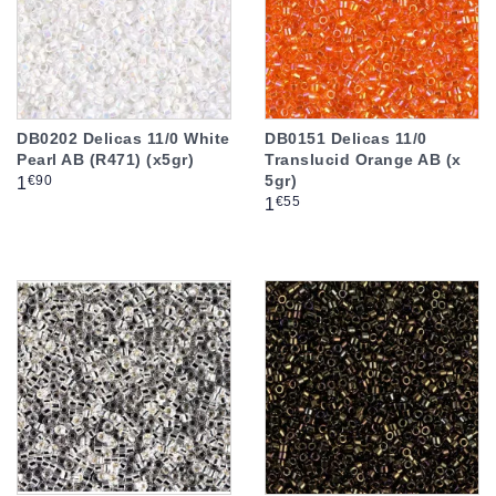
DB0202 Delicas 11/0 White
DB0151 Delicas 11/0
Pearl AB (R471) (x5gr)
Translucid Orange AB (x
5gr)
Prix
€90
1
Prix
€55
1