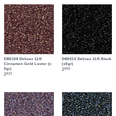
DB0108 Delicas 11/0
DB0010 Delicas 11/0 Black
Cinnamon Gold Luster (x
(x5gr)
5gr)
Prix
€50
2
Prix
€25
2