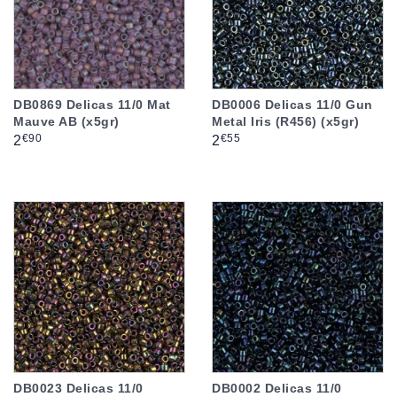
DB0869 Delicas 11/0 Mat
DB0006 Delicas 11/0 Gun
Mauve AB (x5gr)
Metal Iris (R456) (x5gr)
Prix
Prix
€90
€55
2
2
DB0023 Delicas 11/0
DB0002 Delicas 11/0