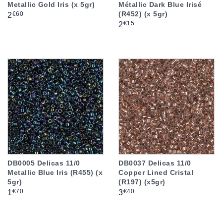
Metallic Gold Iris (x 5gr)
Métallic Dark Blue Irisé
(R452) (x 5gr)
Prix
€60
2
Prix
€15
2
DB0005 Delicas 11/0
DB0037 Delicas 11/0
Metallic Blue Iris (R455) (x
Copper Lined Cristal
5gr)
(R197) (x5gr)
Prix
Prix
€70
€40
1
3