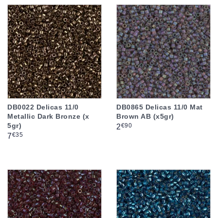
DB0022 Delicas 11/0
DB0865 Delicas 11/0 Mat
Metallic Dark Bronze (x
Brown AB (x5gr)
5gr)
Prix
€90
2
Prix
€35
7