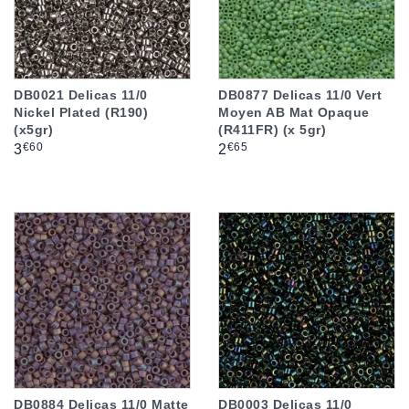
DB0021 Delicas 11/0
DB0877 Delicas 11/0 Vert
Nickel Plated (R190)
Moyen AB Mat Opaque
(x5gr)
(R411FR) (x 5gr)
Prix
Prix
€60
€65
3
2
DB0884 Delicas 11/0 Matte
DB0003 Delicas 11/0