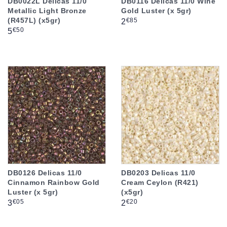
DB0022L Delicas 11/0
DB0116 Delicas 11/0 Wine
Metallic Light Bronze
Gold Luster (x 5gr)
(R457L) (x5gr)
Prix
€85
2
Prix
€50
5
DB0126 Delicas 11/0
DB0203 Delicas 11/0
Cinnamon Rainbow Gold
Cream Ceylon (R421)
Luster (x 5gr)
(x5gr)
Prix
Prix
€05
€20
3
2