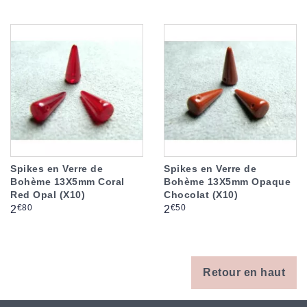
Spikes en Verre de
Spikes en Verre de
Bohème 13X5mm Coral
Bohème 13X5mm Opaque
Red Opal (X10)
Chocolat (X10)
Prix
Prix
€80
€50
2
2
Retour en haut