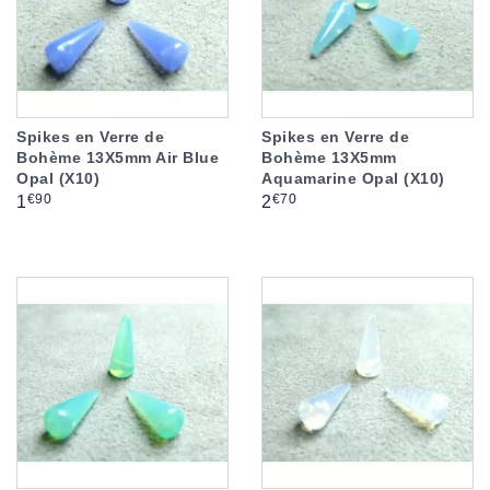
Spikes en Verre de
Spikes en Verre de
Bohème 13X5mm Air Blue
Bohème 13X5mm
Opal (X10)
Aquamarine Opal (X10)
Prix
Prix
€90
€70
1
2