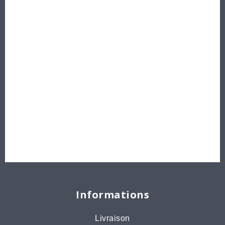
Les Perles par Puca®
Perles en cristal Swarovski
Perles
Délicas et Rocailles Miyuki - Toho - Europe
Idées créatives
Bons cadeaux
Destockage, prix de gros
Informations
Livraison