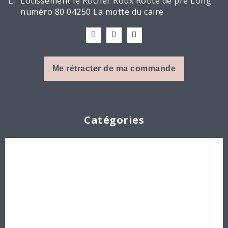
Lotissement le Rocher Roux Route de pré Long
numéro 80 04250 La motte du caire
Me rétracter de ma commande
Catégories
Cabochons
Les Perles par Puca®
Perles en cristal Swarovski
Perles