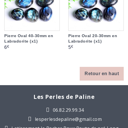
Pierre Oval 40-30mm en
Pierre Oval 20-30mm en
Labradorite (x1)
Labradorite (x1)
Prix
Prix
€
€
6
5
Retour en haut
Les Perles de Paline
06.82.29.99.34
lesperlesdepaline@gmail.com