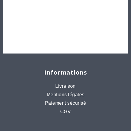
Délicas et Rocailles Miyuki - Toho - Europe
Idées créatives
Bons cadeaux
Destockage, prix de gros
Informations
Livraison
Mentions légales
Paiement sécurisé
CGV