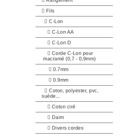
Rangement
Fils
C-Lon
C-Lon AA
C-Lon D
Corde C-Lon pour
macramé (0,7 - 0,9mm)
0.7mm
0.9mm
Coton, polyester, pvc,
suède...
Coton ciré
Daim
Divers cordes