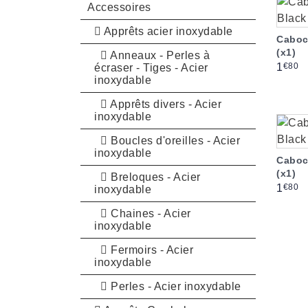
Accessoires
Apprêts acier inoxydable
Caboc
(x1)
Anneaux - Perles à
Prix
€80
1
écraser - Tiges - Acier
inoxydable
Apprêts divers - Acier
inoxydable
Boucles d'oreilles - Acier
inoxydable
Caboc
(x1)
Breloques - Acier
Prix
€80
1
inoxydable
Chaines - Acier
inoxydable
Fermoirs - Acier
inoxydable
Perles - Acier inoxydable