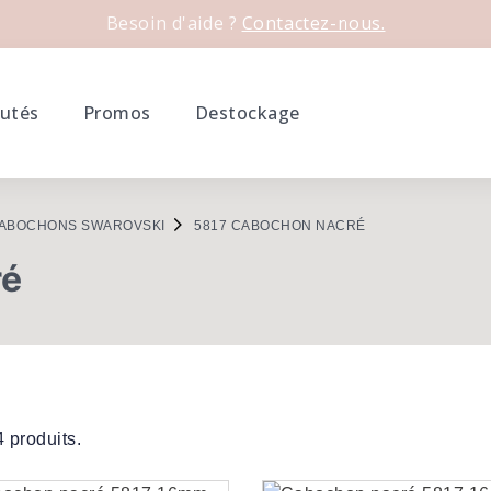
Besoin d'aide ?
Contactez-nous.
utés
Promos
Destockage
ABOCHONS SWAROVSKI
5817 CABOCHON NACRÉ
ré
 4 produits.