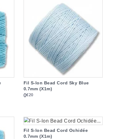
e
Fil S-lon Bead Cord Sky Blue
0.7mm (X1m)
Prix
€20
0
Fil S-lon Bead Cord Ochidée
0.7mm (X1m)