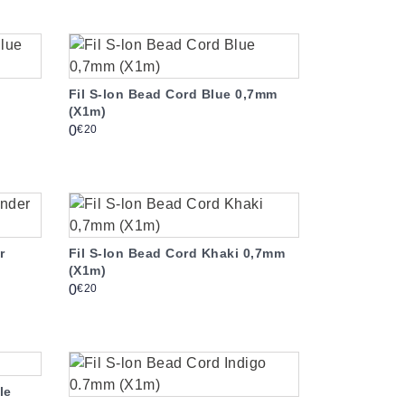
Fil S-lon Bead Cord Blue 0,7mm
(X1m)
Prix
€20
0
r
Fil S-lon Bead Cord Khaki 0,7mm
(X1m)
Prix
€20
0
le