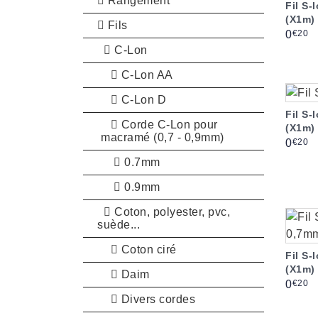
Rangement
Fil S
(X1m)
Fils
Prix
€20
0
C-Lon
C-Lon AA
C-Lon D
Fil S
Corde C-Lon pour
(X1m)
macramé (0,7 - 0,9mm)
Prix
€20
0
0.7mm
0.9mm
Coton, polyester, pvc,
suède...
Coton ciré
Fil S
(X1m)
Daim
Prix
€20
0
Divers cordes