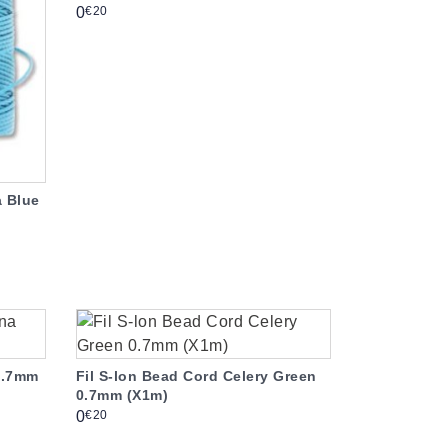
Prix
€20
0
a Blue
 0.7mm
Fil S-lon Bead Cord Celery Green
0.7mm (X1m)
Prix
€20
0