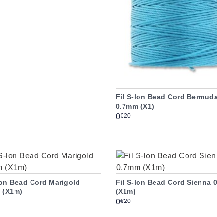
Fil S-lon Bead Cord Bermud
0,7mm (X1)
Prix
€20
0
lon Bead Cord Marigold
Fil S-lon Bead Cord Sienna
 (X1m)
(X1m)
Prix
€20
0