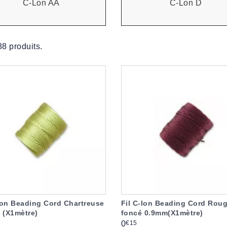
C-Lon AA
C-Lon D
 88 produits.
lon Beading Cord Chartreuse
Fil C-lon Beading Cord Rou
 (X1mètre)
foncé 0.9mm(X1mètre)
Prix
€15
0