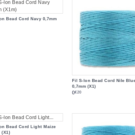
-lon Bead Cord Navy 0,7mm
Fil S-lon Bead Cord Nile Blu
0,7mm (X1)
Prix
€20
0
lon Bead Cord Light Maize
 (X1)