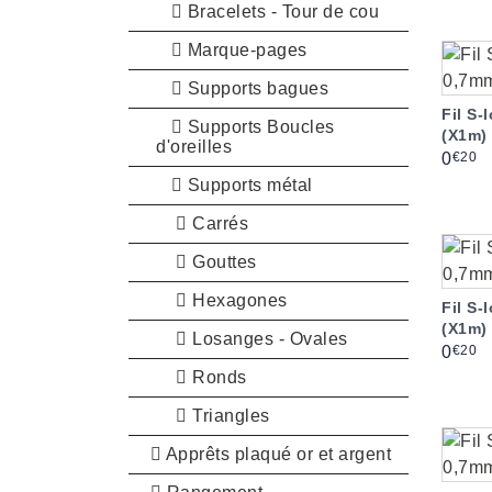
Bracelets - Tour de cou
Marque-pages
Supports bagues
Fil S-
Supports Boucles
(X1m)
d'oreilles
Prix
€20
0
Supports métal
Carrés
Gouttes
Hexagones
Fil S
(X1m)
Losanges - Ovales
Prix
€20
0
Ronds
Triangles
Apprêts plaqué or et argent