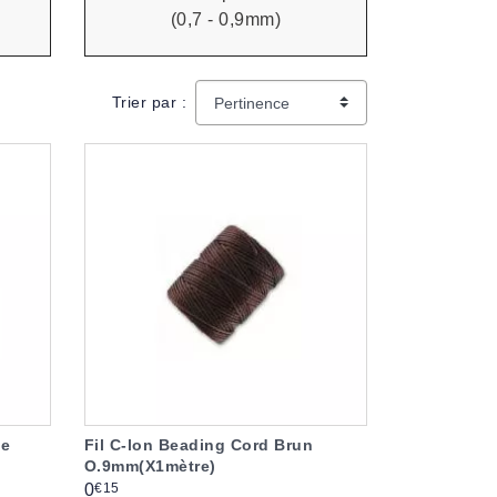
(0,7 - 0,9mm)
Trier par :
ge
Fil C-lon Beading Cord Brun
O.9mm(X1mètre)
Prix
€15
0