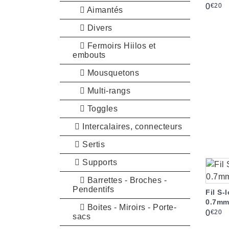
Prix
€20
0
Aimantés
Divers
Fermoirs Hiilos et
embouts
Mousquetons
Multi-rangs
Toggles
Intercalaires, connecteurs
Sertis
Supports
Barrettes - Broches -
Pendentifs
Fil S-
0.7mm
Boites - Miroirs - Porte-
Prix
€20
0
sacs