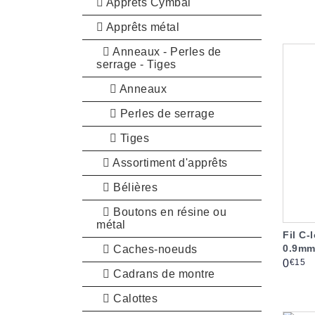
Apprêts Cymbal
Apprêts métal
Anneaux - Perles de
serrage - Tiges
Anneaux
Perles de serrage
Tiges
Assortiment d'apprêts
Bélières
Boutons en résine ou
métal
Fil C
0.9mm
Caches-noeuds
Prix
€15
0
Cadrans de montre
Calottes