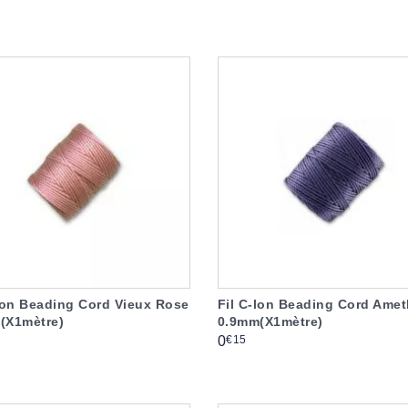
-lon Beading Cord Vieux Rose
Fil C-lon Beading Cord Amet
(X1mètre)
0.9mm(X1mètre)
Prix
€15
0