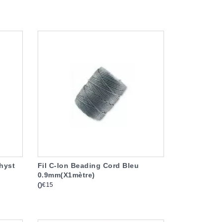
hyst
Fil C-lon Beading Cord Bleu
0.9mm(X1mètre)
Prix
€15
0