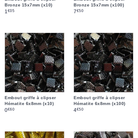
Bronze 15x7mm (x10)
Bronze 15x7mm (x100)
Prix
Prix
€05
€50
1
7
Embout griffe à clipser
Embout griffe à clipser
Hématite 6x8mm (x10)
Hématite 6x8mm (x100)
Prix
Prix
€60
€50
0
4