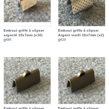
Embout griffe à clipser
Embout griffe à clipser
argenté 10x7mm (x10)
Argent vieilli 10x7mm (x2)
Prix
Prix
€85
€20
0
0
Embout griffe à clipser
Embout griffe à clipser