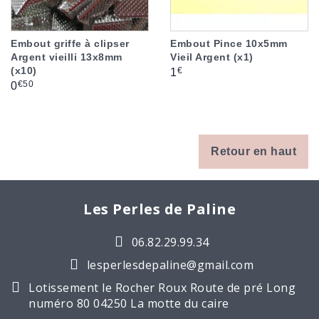
Embout griffe à clipser
Embout Pince 10x5mm
Argent vieilli 13x8mm
Vieil Argent (x1)
(x10)
Prix
€
1
Prix
€50
0
Retour en haut
Les Perles de Paline
06.82.29.99.34
lesperlesdepaline@gmail.com
Lotissement le Rocher Roux Route de pré Long
numéro 80 04250 La motte du caire