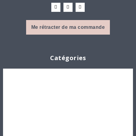
Me rétracter de ma commande
Catégories
Cabochons
Les Perles par Puca®
Perles en cristal Swarovski
Perles
Délicas et Rocailles Miyuki - Toho - Europe