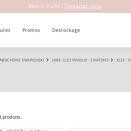
Besoin d'aide ?
Contactez-nous.
utés
Promos
Destockage
ABOCHONS SWAROVSKI
1088 -1122 RIVOLIS - CHATONS
1122 - 
 4 produits.