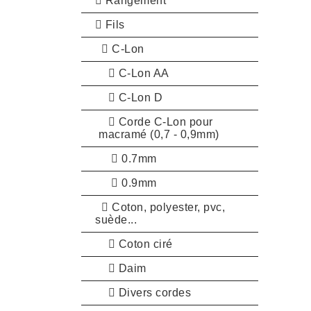
Rangement
Fils
C-Lon
C-Lon AA
C-Lon D
Corde C-Lon pour
macramé (0,7 - 0,9mm)
0.7mm
0.9mm
Coton, polyester, pvc,
suède...
Coton ciré
Daim
Divers cordes