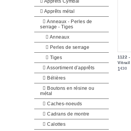
Apprêts Cymbal
Apprêts métal
Anneaux - Perles de
serrage - Tiges
Anneaux
Perles de serrage
1122 -
Tiges
Vitrai
Assortiment d'apprêts
Prix
€30
1
Bélières
Boutons en résine ou
métal
Caches-noeuds
Cadrans de montre
Calottes