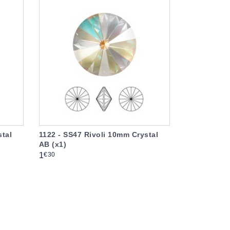
stal
1122 - SS47 Rivoli 10mm Crystal
AB (x1)
Prix
€30
1