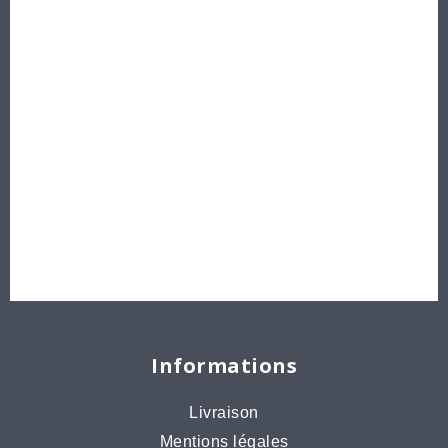
Les Perles par Puca®
Perles en cristal Swarovski
Perles
Délicas et Rocailles Miyuki - Toho - Europe
Idées créatives
Bons cadeaux
Destockage, prix de gros
Informations
Livraison
Mentions légales