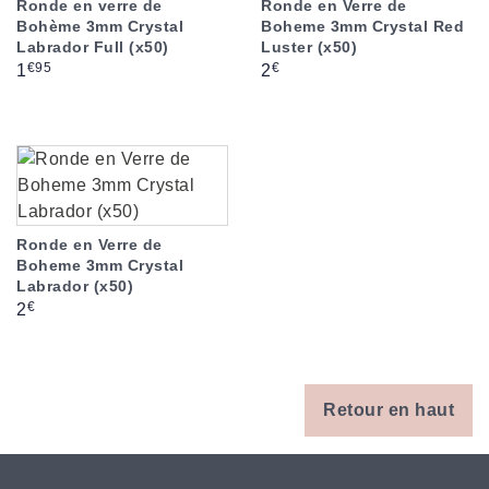
Ronde en verre de
Ronde en Verre de
Bohème 3mm Crystal
Boheme 3mm Crystal Red
Labrador Full (x50)
Luster (x50)
Prix
Prix
€95
€
1
2
Ronde en Verre de
Boheme 3mm Crystal
Labrador (x50)
Prix
€
2
Retour en haut