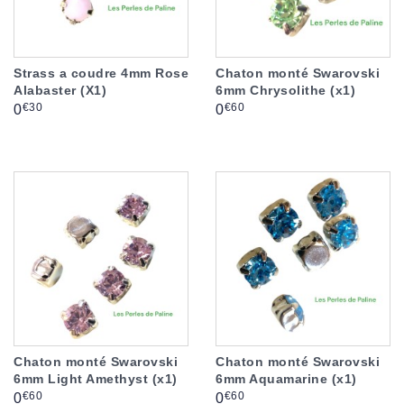
Strass a coudre 4mm Rose
Chaton monté Swarovski
Alabaster (X1)
6mm Chrysolithe (x1)
Prix
Prix
€30
€60
0
0
Chaton monté Swarovski
Chaton monté Swarovski
6mm Light Amethyst (x1)
6mm Aquamarine (x1)
Prix
Prix
€60
€60
0
0