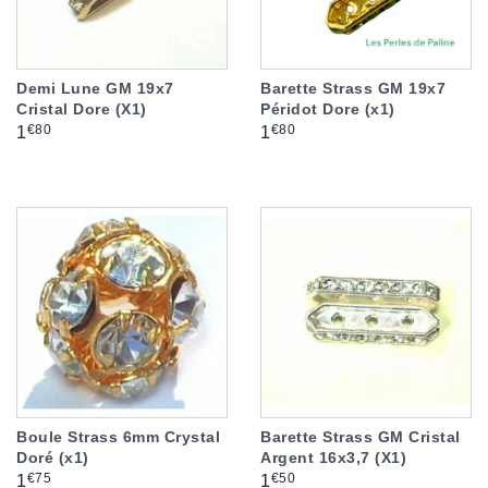
Demi Lune GM 19x7
Barette Strass GM 19x7
Cristal Dore (X1)
Péridot Dore (x1)
Prix
Prix
€80
€80
1
1
Boule Strass 6mm Crystal
Barette Strass GM Cristal
Doré (x1)
Argent 16x3,7 (X1)
Prix
Prix
€75
€50
1
1