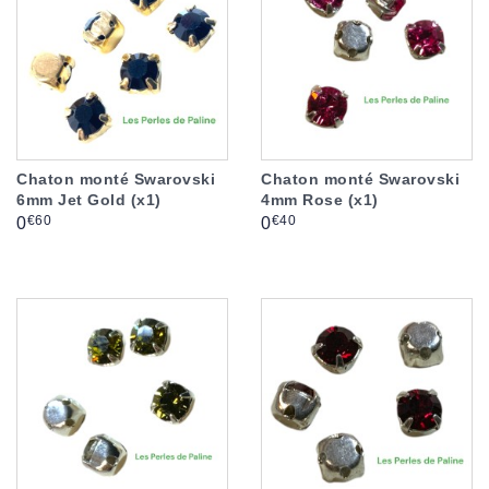
Chaton monté Swarovski
Chaton monté Swarovski
6mm Jet Gold (x1)
4mm Rose (x1)
Prix
Prix
€60
€40
0
0