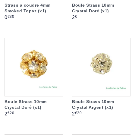
Strass a coudre 4mm
Boule Strass 10mm
Smoked Topaz (x1)
Crystal Doré (x1)
Prix
Prix
€30
€
0
2
Boule Strass 10mm
Boule Strass 10mm
Crystal Doré (x1)
Crystal Argent (x1)
Prix
Prix
€20
€20
2
2