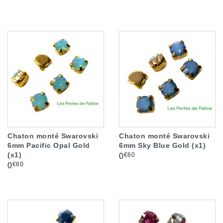
Chaton monté Swarovski
Chaton monté Swarovski
6mm Pacific Opal Gold
6mm Sky Blue Gold (x1)
(x1)
Prix
€60
0
Prix
€60
0