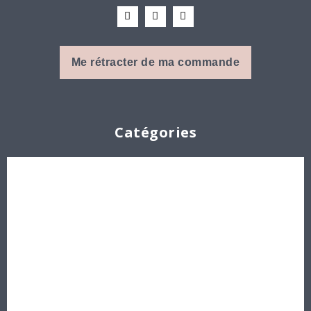
Me rétracter de ma commande
Catégories
Cabochons
Les Perles par Puca®
Perles en cristal Swarovski
Perles
Délicas et Rocailles Miyuki - Toho - Europe