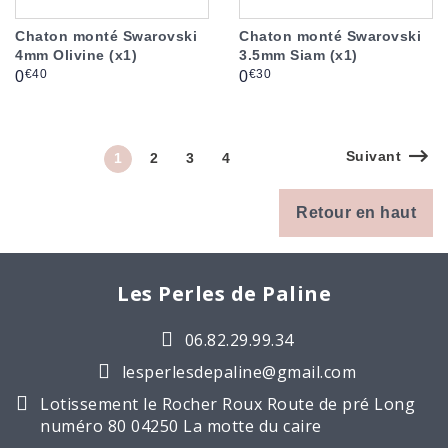
Chaton monté Swarovski
Chaton monté Swarovski
4mm Olivine (x1)
3.5mm Siam (x1)
Prix
Prix
€40
€30
0
0
Suivant
1
2
3
4
Retour en haut
Les Perles de Paline
06.82.29.99.34
lesperlesdepaline@gmail.com
Lotissement le Rocher Roux Route de pré Long
numéro 80 04250 La motte du caire