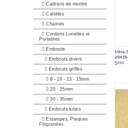
Cadrans de montre
Calottes
Chaines
Cordons Lunettes et
Portables
Embouts
Ultra
20X25
Embouts divers
Prix
€50
5
Embouts griffes
6 - 10 - 13 - 15mm
20 - 25mm
30 - 35mm
Embouts tubes
Estampes, Plaques
Filigranées