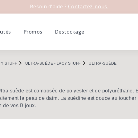
Besoin d'aide ?
Contactez-nous.
utés
Promos
Destockage
CY STUFF
ULTRA-SUÈDE - LACY STUFF
ULTRA-SUÈDE
ltra suède est composée de polyester et de polyuréthane. E
aitement la peau de daim. La suédine est douce au toucher e
on de vos Bijoux.