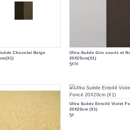
-Suède Chocolat Beige
Ultra-Suède Gris souris et N
cm(X1)
20X25cm(X1)
Prix
€50
5
Ultra Suède Entoilé Violet F
20X20cm (X1)
Prix
€
5