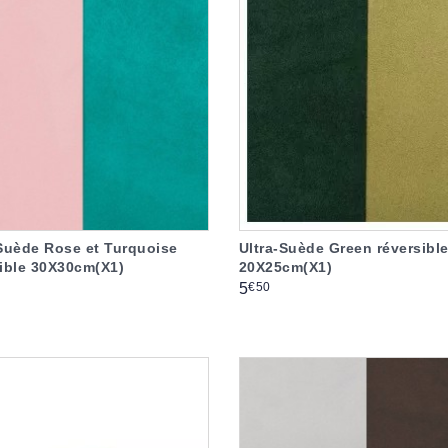
-Suède Rose et Turquoise
Ultra-Suède Green réversibl
sible 30X30cm(X1)
20X25cm(X1)
Prix
€50
5