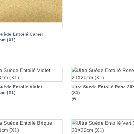
Suède Entoilé Camel
cm (X1)
Suède Entoilé Violet
Ultra Suède Entoilé Rose 2
cm (X1)
(X1)
Prix
€
5