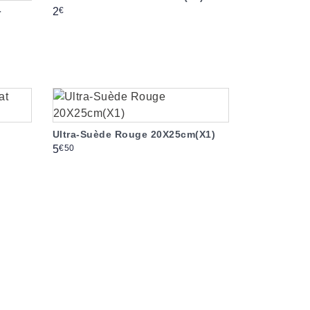
Prix
€
2
r
Ultra-Suède Rouge 20X25cm(X1)
Prix
€50
5