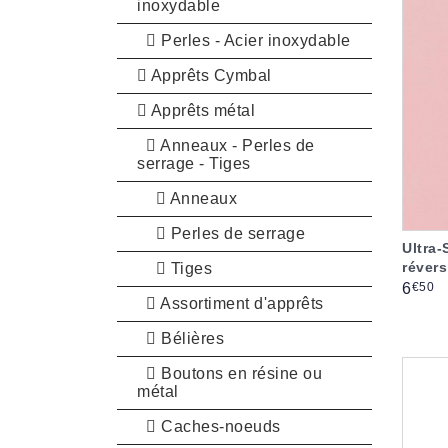
inoxydable
Perles - Acier inoxydable
Apprêts Cymbal
Apprêts métal
Anneaux - Perles de
serrage - Tiges
Anneaux
Perles de serrage
Ultra
réver
Tiges
Prix
€50
6
Assortiment d'apprêts
Bélières
Boutons en résine ou
métal
Caches-noeuds