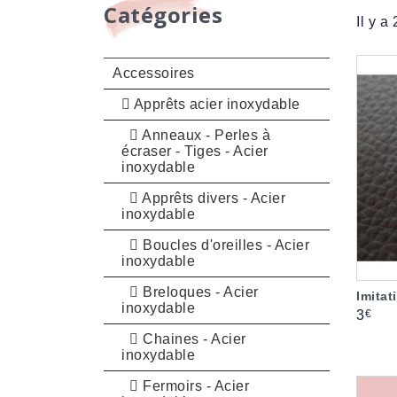
Catégories
Il y a
Accessoires
Apprêts acier inoxydable
Anneaux - Perles à
écraser - Tiges - Acier
inoxydable
Apprêts divers - Acier
inoxydable
Boucles d'oreilles - Acier
inoxydable
Breloques - Acier
Imitat
inoxydable
Prix
€
3
Chaines - Acier
inoxydable
Fermoirs - Acier