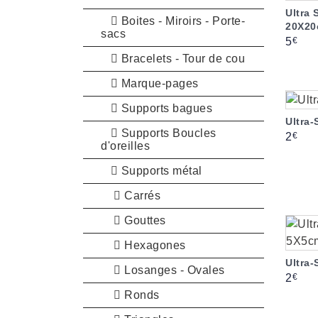
Ultra 
Boites - Miroirs - Porte-
20X20
sacs
Prix
€
5
Bracelets - Tour de cou
Marque-pages
Supports bagues
Ultra
Supports Boucles
Prix
€
2
d'oreilles
Supports métal
Carrés
Gouttes
Hexagones
Ultra
Losanges - Ovales
Prix
€
2
Ronds