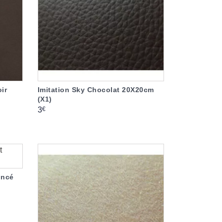
oir
Imitation Sky Chocolat 20X20cm
(X1)
Prix
€
3
oncé