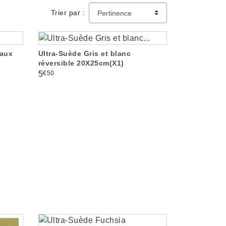
Trier par :
eaux
Ultra-Suède Gris et blanc
réversible 20X25cm(X1)
Prix
€50
5