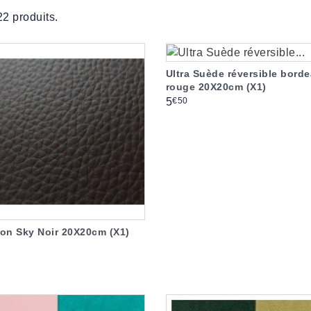
 22 produits.
Ultra Suède réversible bord
rouge 20X20cm (X1)
Prix
€50
5
ion Sky Noir 20X20cm (X1)