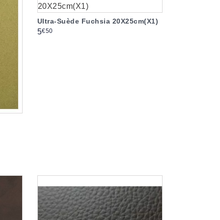
Ultra-Suède Fuchsia 20X25cm(X1)
Prix
€50
5
e