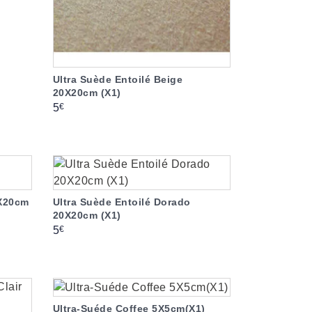
Ultra Suède Entoilé Beige
20X20cm (X1)
Prix
€
5
0X20cm
Ultra Suède Entoilé Dorado
20X20cm (X1)
Prix
€
5
Ultra-Suéde Coffee 5X5cm(X1)