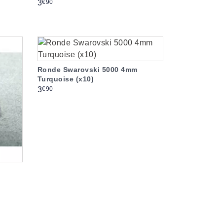
Prix
€90
3
Ronde Swarovski 5000 4mm
Turquoise (x10)
Prix
€90
3