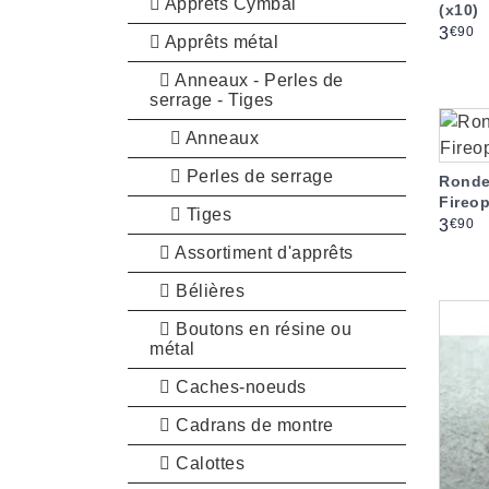
Apprêts Cymbal
(x10)
Prix
€90
3
Apprêts métal
Anneaux - Perles de
serrage - Tiges
Anneaux
Perles de serrage
Ronde
Fireop
Tiges
Prix
€90
3
Assortiment d'apprêts
Bélières
Boutons en résine ou
métal
Caches-noeuds
Cadrans de montre
Calottes