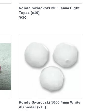
Ronde Swarovski 5000 4mm Light
Topaz (x10)
Prix
€90
3
Ronde Swarovski 5000 4mm White
Alabaster (x10)