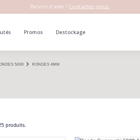
Besoin d'aide ?
Contactez-nous.
utés
Promos
Destockage
ONDES 5000
RONDES 4MM
 25 produits.