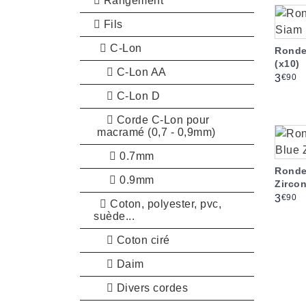
Rangement
Fils
C-Lon
Ronde
(x10)
C-Lon AA
Prix
€90
3
C-Lon D
Corde C-Lon pour
macramé (0,7 - 0,9mm)
0.7mm
Ronde
0.9mm
Zircon
Prix
€90
3
Coton, polyester, pvc,
suède...
Coton ciré
Daim
Divers cordes