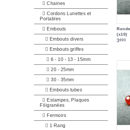
Chaines
Cordons Lunettes et
Portables
Embouts
Ronde
(x10)
Embouts divers
Prix
€90
3
Embouts griffes
6 - 10 - 13 - 15mm
20 - 25mm
30 - 35mm
Embouts tubes
Estampes, Plaques
Filigranées
Fermoirs
1 Rang