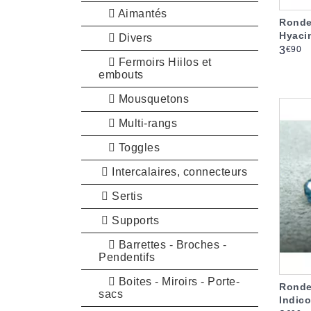
Aimantés
Ronde
Hyaci
Divers
Prix
€90
3
Fermoirs Hiilos et
embouts
Mousquetons
Multi-rangs
Toggles
Intercalaires, connecteurs
Sertis
Supports
Barrettes - Broches -
Pendentifs
Boites - Miroirs - Porte-
Ronde
sacs
Indico