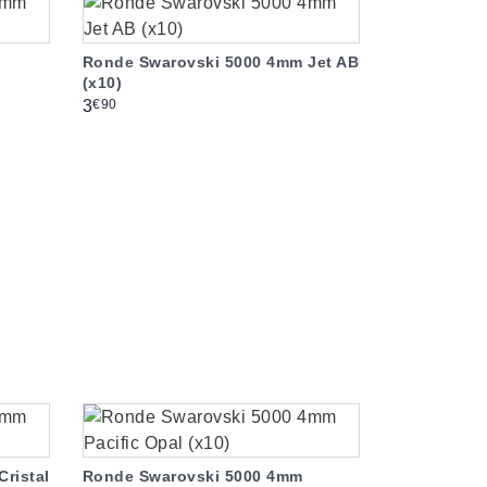
Ronde Swarovski 5000 4mm Jet AB
(x10)
Prix
€90
3
ristal
Ronde Swarovski 5000 4mm