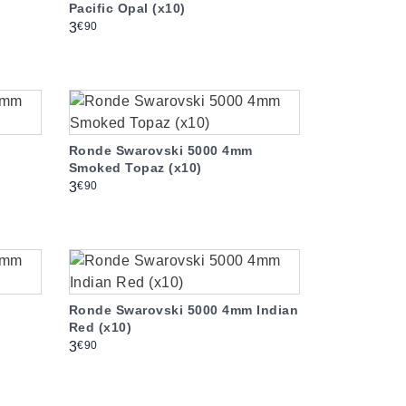
Pacific Opal (x10)
Prix
€90
3
Ronde Swarovski 5000 4mm
Smoked Topaz (x10)
Prix
€90
3
Ronde Swarovski 5000 4mm Indian
Red (x10)
Prix
€90
3