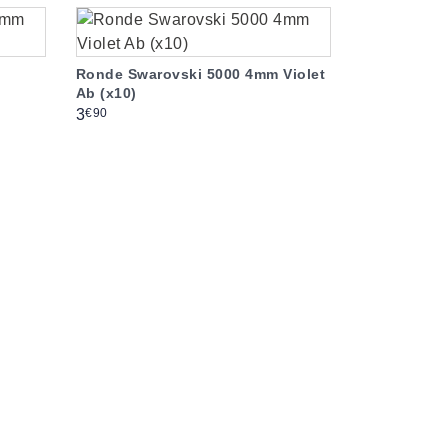
Ronde Swarovski 5000 4mm Violet
Ab (x10)
Prix
€90
3