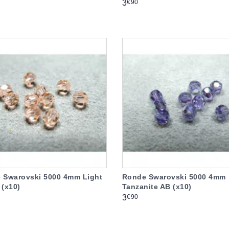
Prix
€90
3
 Swarovski 5000 4mm Light
Ronde Swarovski 5000 4mm
 (x10)
Tanzanite AB (x10)
Prix
€90
3