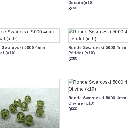
Dorado(x10)
Prix
€90
3
 Swarovski 5000 4mm
Ronde Swarovski 5000 4mm
al (x10)
Péridot (x10)
Prix
€90
3
Ronde Swarovski 5000 4mm
Olivine (x10)
Prix
€90
3