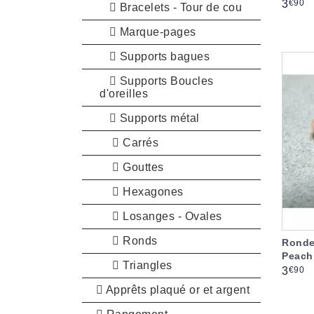
Prix
€90
3
Bracelets - Tour de cou
Marque-pages
Supports bagues
Supports Boucles
d'oreilles
Supports métal
Carrés
Gouttes
Hexagones
Losanges - Ovales
Ronds
Ronde
Peach
Triangles
Prix
€90
3
Apprêts plaqué or et argent