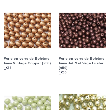
Perle en verre de Bohème
Perle en verre de Bohème
4mm Vintage Copper (x50)
4mm Jet Mat Vega Luster
(x50)
Prix
€55
1
Prix
€60
1