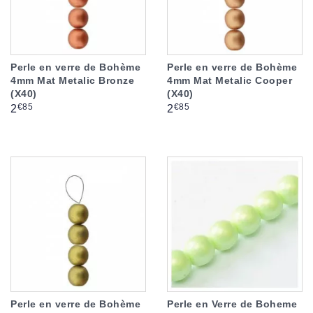
Perle en verre de Bohème
Perle en verre de Bohème
4mm Mat Metalic Bronze
4mm Mat Metalic Cooper
(X40)
(X40)
Prix
Prix
€85
€85
2
2
Perle en verre de Bohème
Perle en Verre de Boheme