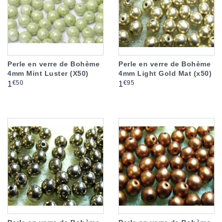
Perle en verre de Bohème
Perle en verre de Bohème
4mm Mint Luster (X50)
4mm Light Gold Mat (x50)
Prix
Prix
€50
€95
1
1