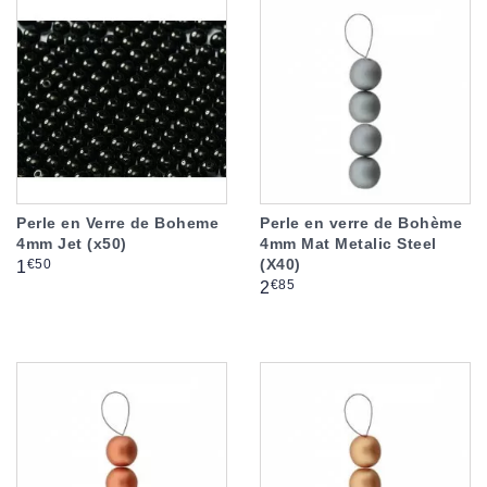
Perle en Verre de Boheme
Perle en verre de Bohème
4mm Jet (x50)
4mm Mat Metalic Steel
(X40)
Prix
€50
1
Prix
€85
2