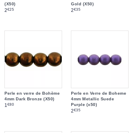
(X50)
Gold (X50)
Prix
Prix
€25
€35
2
2
Perle en verre de Bohème
Perle en Verre de Boheme
4mm Dark Bronze (X50)
4mm Metallic Suede
Purple (x50)
Prix
€80
1
Prix
€35
2