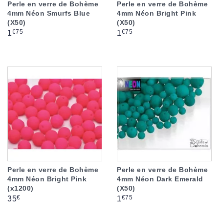
Perle en verre de Bohème
Perle en verre de Bohème
4mm Néon Smurfs Blue
4mm Néon Bright Pink
(X50)
(X50)
Prix
Prix
€75
€75
1
1
Perle en verre de Bohème
Perle en verre de Bohème
4mm Néon Bright Pink
4mm Néon Dark Emerald
(x1200)
(X50)
Prix
Prix
€
€75
35
1