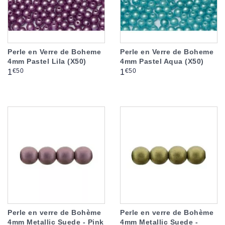
Perle en Verre de Boheme
Perle en Verre de Boheme
4mm Pastel Lila (X50)
4mm Pastel Aqua (X50)
Prix
Prix
€50
€50
1
1
Perle en verre de Bohème
Perle en verre de Bohème
4mm Metallic Suede - Pink
4mm Metallic Suede -