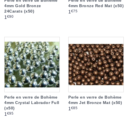
Perle en verre de Bohème
Perle en verre de Bohème
4mm Gold Bronze
4mm Bronze Red Mat (x50)
24Carats (x50)
Prix
€75
1
Prix
€90
1
Perle en verre de Bohème
Perle en verre de Bohème
4mm Crystal Labrador Full
4mm Jet Bronze Mat (x50)
(x50)
Prix
€85
1
Prix
€95
1