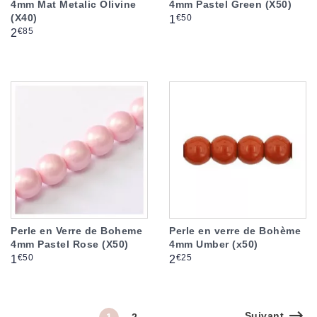
4mm Mat Metalic Olivine
4mm Pastel Green (X50)
(X40)
Prix
€50
1
Prix
€85
2
Perle en Verre de Boheme
Perle en verre de Bohème
4mm Pastel Rose (X50)
4mm Umber (x50)
Prix
Prix
€50
€25
1
2
Suivant