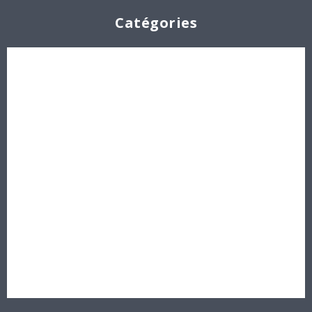
Catégories
Cabochons
Les Perles par Puca®
Perles en cristal Swarovski
Perles
Délicas et Rocailles Miyuki - Toho - Europe
Idées créatives
Bons cadeaux
Destockage, prix de gros