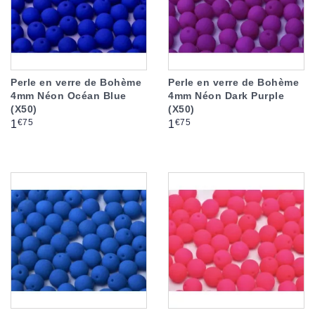
Perle en verre de Bohème
Perle en verre de Bohème
4mm Néon Océan Blue
4mm Néon Dark Purple
(X50)
(X50)
Prix
Prix
€75
€75
1
1