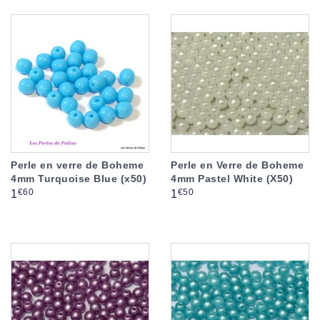
Perle en verre de Boheme
Perle en Verre de Boheme
4mm Turquoise Blue (x50)
4mm Pastel White (X50)
Prix
Prix
€60
€50
1
1