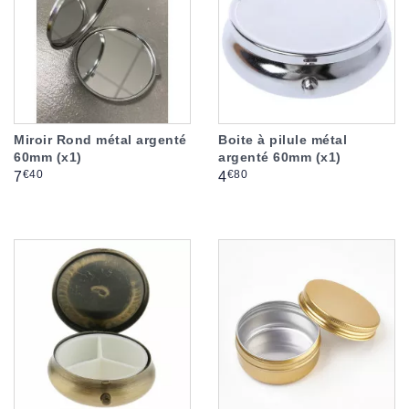
Miroir Rond métal argenté
Boite à pilule métal
60mm (x1)
argenté 60mm (x1)
Prix
Prix
€40
€80
7
4