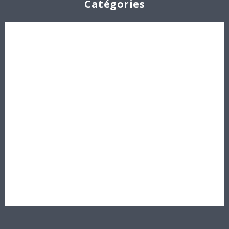
Catégories
Cabochons
Les Perles par Puca®
Perles en cristal Swarovski
Perles
Délicas et Rocailles Miyuki - Toho - Europe
Idées créatives
Bons cadeaux
Destockage, prix de gros