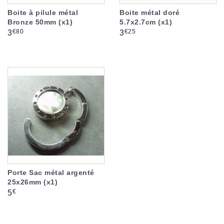
Boite à pilule métal
Boite métal doré
Bronze 50mm (x1)
5.7x2.7cm (x1)
Prix
Prix
€80
€25
3
3
Porte Sac métal argenté
25x26mm (x1)
Prix
€
5