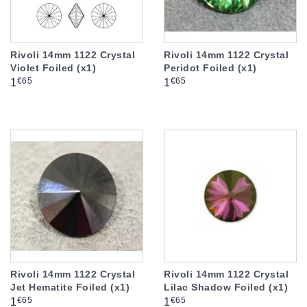
Rivoli 14mm 1122 Crystal
Rivoli 14mm 1122 Crystal
Violet Foiled (x1)
Peridot Foiled (x1)
Prix
Prix
€65
€65
1
1
Rivoli 14mm 1122 Crystal
Rivoli 14mm 1122 Crystal
Jet Hematite Foiled (x1)
Lilac Shadow Foiled (x1)
Prix
Prix
€65
€65
1
1