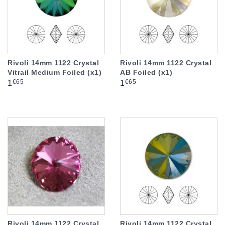
Rivoli 14mm 1122 Crystal
Rivoli 14mm 1122 Crystal
Vitrail Medium Foiled (x1)
AB Foiled (x1)
Prix
Prix
€65
€65
1
1
Rivoli 14mm 1122 Crystal
Rivoli 14mm 1122 Crystal