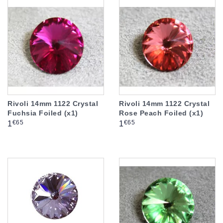
Rivoli 14mm 1122 Crystal
Rivoli 14mm 1122 Crystal
Fuchsia Foiled (x1)
Rose Peach Foiled (x1)
Prix
Prix
€65
€65
1
1