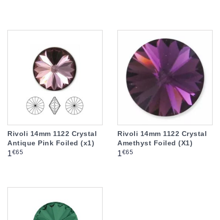
Rivoli 14mm 1122 Crystal
Rivoli 14mm 1122 Crystal
Antique Pink Foiled (x1)
Amethyst Foiled (X1)
Prix
Prix
€65
€65
1
1