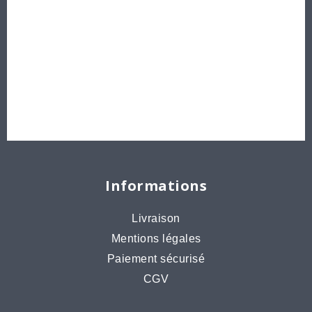
Délicas et Rocailles Miyuki - Toho - Europe
Idées créatives
Bons cadeaux
Destockage, prix de gros
Informations
Livraison
Mentions légales
Paiement sécurisé
CGV