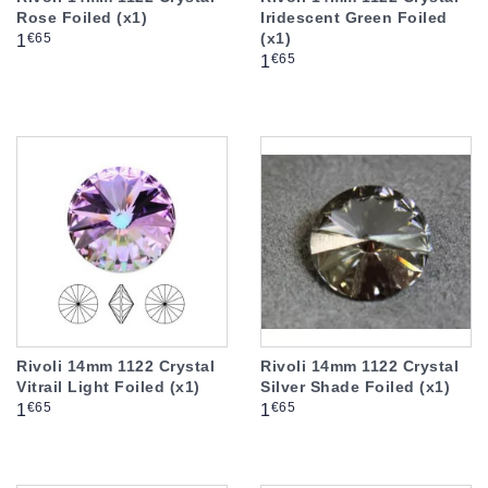
Rose Foiled (x1)
Iridescent Green Foiled
(x1)
Prix
€65
1
Prix
€65
1
Rivoli 14mm 1122 Crystal
Rivoli 14mm 1122 Crystal
Vitrail Light Foiled (x1)
Silver Shade Foiled (x1)
Prix
Prix
€65
€65
1
1