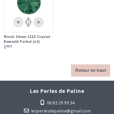
Rivoli 14mm 1122 Crystal
Emerald Foiled (x1)
Prix
€65
1
Retour en haut
Les Perles de Paline
06.82.29.99.34
lesperlesdepaline@gmail.com