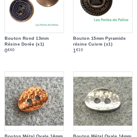
Bouton Rond 13mm
Bouton 15mm Pyramide
Résine Dorée (x1)
résine Cuivre (x1)
Prix
Prix
€40
€10
0
1
Bouton Métal Ovale 14mm
Bouton Métal Ovale 14mm