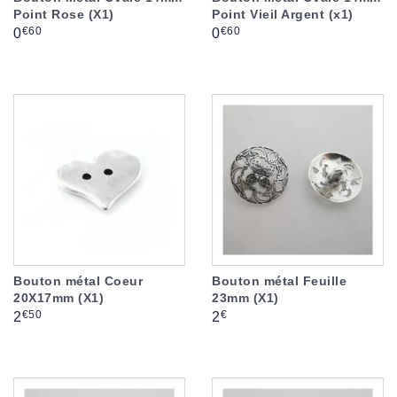
Point Rose (X1)
Point Vieil Argent (x1)
Prix
Prix
€60
€60
0
0
Bouton métal Coeur
Bouton métal Feuille
20X17mm (X1)
23mm (X1)
Prix
Prix
€50
€
2
2