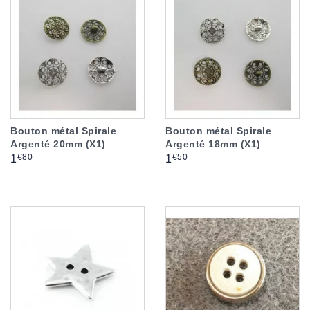
Bouton métal Spirale
Bouton métal Spirale
Argenté 20mm (X1)
Argenté 18mm (X1)
Prix
Prix
€80
€50
1
1