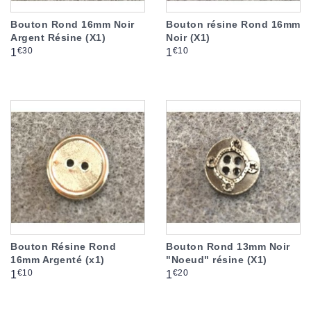
Bouton Rond 16mm Noir
Bouton résine Rond 16mm
Argent Résine (X1)
Noir (X1)
Prix
Prix
€30
€10
1
1
Bouton Résine Rond
Bouton Rond 13mm Noir
16mm Argenté (x1)
"Noeud" résine (X1)
Prix
Prix
€10
€20
1
1