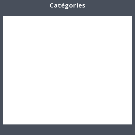
Catégories
Cabochons
Les Perles par Puca®
Perles en cristal Swarovski
Perles
Délicas et Rocailles Miyuki - Toho - Europe
Idées créatives
Bons cadeaux
Destockage, prix de gros