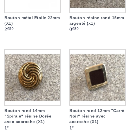
Bouton métal Etoile 22mm
Bouton résine rond 15mm
(X1)
argenté (x1)
Prix
Prix
€50
€80
2
0
Bouton rond 14mm
Bouton rond 12mm "Carré
"Spirale" résine Dorée
Noir" résine avec
avec accroche (X1)
accroche (X1)
Prix
Prix
€
€
1
1