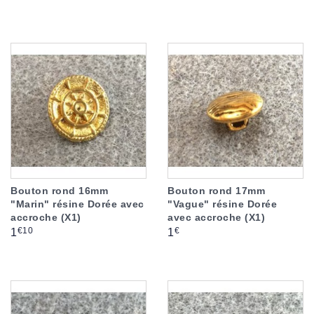
Bouton rond 16mm
Bouton rond 17mm
"Marin" résine Dorée avec
"Vague" résine Dorée
accroche (X1)
avec accroche (X1)
Prix
Prix
€10
€
1
1